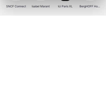
SNCF Connect
Isabel Marant
Ici Paris XL
BergHOFF Home
Kenwood
Brouwland
I-run
Moulinex
Happy Size
Atlas & Zanzibar
Visiondirect
123optic
Warredal
Marlies Dekkers
Lyca Mobile
Tiqets