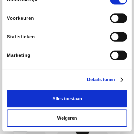
Yves Rocher
Rentcars BE
CAMPER
Marie-Stella-Maris
Voorkeuren
Statistieken
Philips Hue
Babor
Schäfer Shop
Walibi
Marketing
Pierre et Vacances
RAD
Spartoo
Plopsa Verblijven
Details tonen
Alles toestaan
Pixartprinting
BBODY
Holidaysuites.be
Radisson Hotels
Weigeren