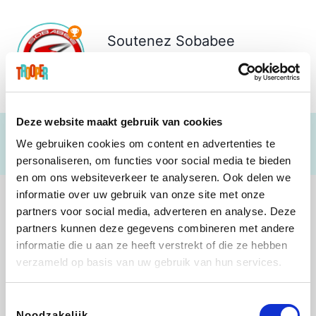
Soutenez
Sobabee
Zwijndrecht vzw
€ 1.087
Deze website maakt gebruik van cookies
We gebruiken cookies om content en advertenties te
personaliseren, om functies voor social media te bieden
en om ons websiteverkeer te analyseren. Ook delen we
informatie over uw gebruik van onze site met onze
partners voor social media, adverteren en analyse. Deze
partners kunnen deze gegevens combineren met andere
informatie die u aan ze heeft verstrekt of die ze hebben
Shop like you Give A Damn
Stronger
Tefal
DreamLand
verzameld op basis van uw gebruik van hun services.
Toestemmingsselectie
Noodzakelijk