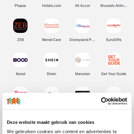
Plopsa
Hotels.com
All Accor
Brussels Airlines
ZEB
Wondr.Care
Disneyland Paris
EuroGifts
Ibood
Shein
Manutan
Get Your Guide
YourSurprise.be
Sunparks
Maisons du Monde
Transavia
Deze website maakt gebruik van cookies
We gebruiken cookies om content en advertenties te