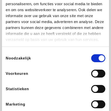
personaliseren, om functies voor social media te bieden
Fnac
Beauty Plaza
Tuifly.be
Dyson
en om ons websiteverkeer te analyseren. Ook delen we
informatie over uw gebruik van onze site met onze
partners voor social media, adverteren en analyse. Deze
partners kunnen deze gegevens combineren met andere
informatie die u aan ze heeft verstrekt of die ze hebben
Weekendesk
Sarenza
Schiesser
Interhome
verzameld op basis van uw gebruik van hun services.
Toestemmingsselectie
Noodzakelijk
Bolt Energie
Maxi Zoo
Auto5
Lufthansa
Voorkeuren
Statistieken
CheapTickets.be
Hunkemöller
Tempur
DeubaXXL
Marketing