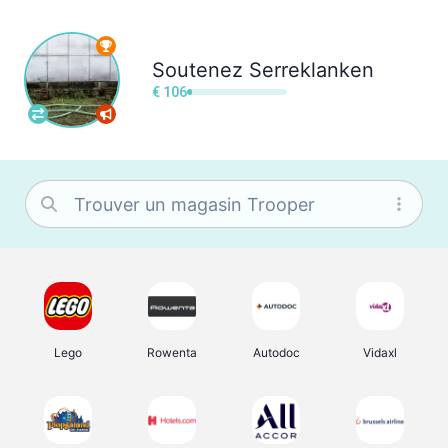
Soutenez
Serreklanken
€ 106
Lego
Rowenta
Autodoc
Vidaxl