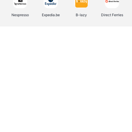
Nespresso
Expedia.be
B-lazy
Direct Ferries
Shop like you Give A Damn
Stronger
Tefal
DreamLand
Yves Rocher
Rentcars BE
CAMPER
Marie-Stella-Maris
Philips Hue
Babor
Schäfer Shop
Walibi