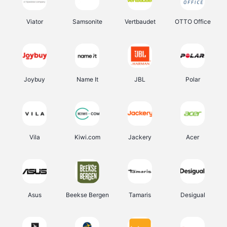
Viator
Samsonite
Vertbaudet
OTTO Office
Joybuy
Name It
JBL
Polar
Vila
Kiwi.com
Jackery
Acer
Asus
Beekse Bergen
Tamaris
Desigual