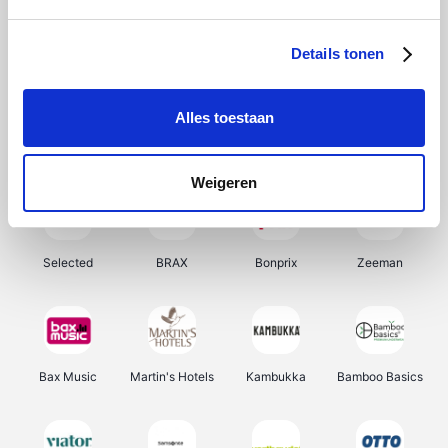
About You
Ekoi
Office-Deals
Pizzahut.be
Details tonen
Alles toestaan
Samsung
My Jewellery
Delonghi
Tennis Point
Weigeren
Selected
BRAX
Bonprix
Zeeman
Bax Music
Martin's Hotels
Kambukka
Bamboo Basics