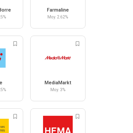
Borre
Farmaline
25
%
Moy.
2.62
%
be
MediaMarkt
25
%
Moy.
3
%