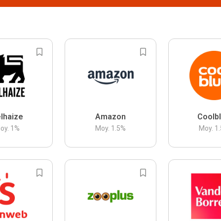
lhaize
Amazon
Coolb
oy.
1
%
Moy.
1.5
%
Moy.
1.