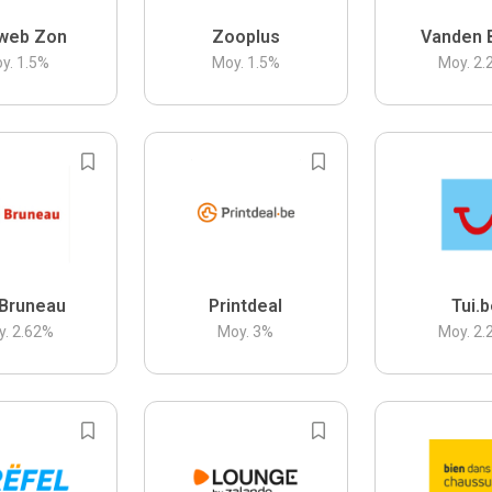
web Zon
Zooplus
Vanden 
y.
1.5
%
Moy.
1.5
%
Moy.
2.
Bruneau
Printdeal
Tui.
y.
2.62
%
Moy.
3
%
Moy.
2.