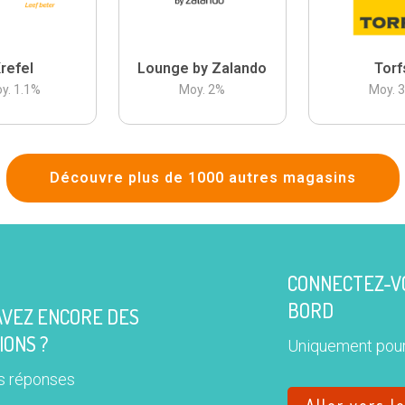
refel
Lounge by Zalando
Torf
y.
1.1
%
Moy.
2
%
Moy.
Découvre plus de 1000 autres magasins
CONNECTEZ-VO
BORD
AVEZ ENCORE DES
IONS ?
Uniquement pour
s réponses