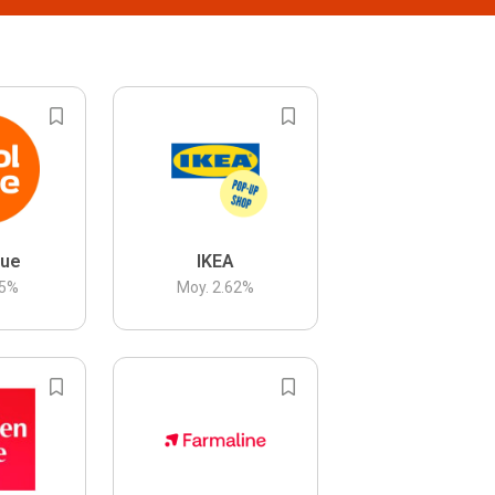
lue
IKEA
5
%
Moy.
2.62
%