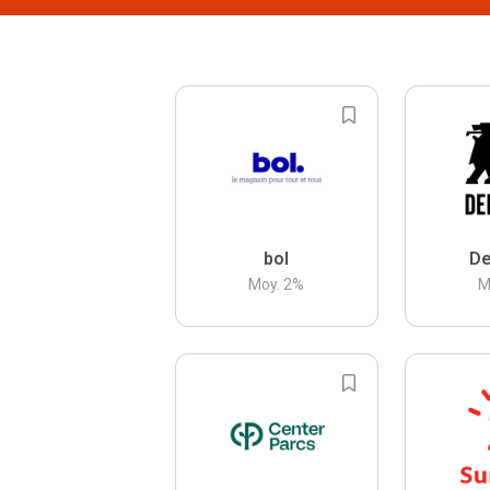
bol
De
Moy.
2
%
M