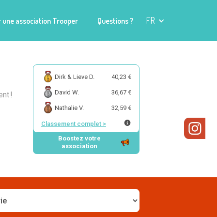
FR
 une association Trooper
Questions ?
Dirk & Lieve D.
40,23 €
David W.
36,67 €
nt !
Nathalie V.
32,59 €
Classement complet
>
Boostez votre
association