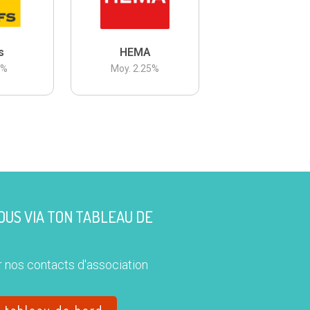
s
HEMA
3
%
Moy.
2.25
%
US VIA TON TABLEAU DE
 nos contacts d'association