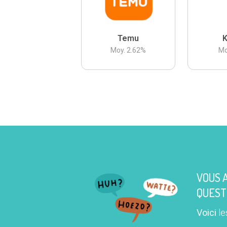
Temu
K
Moy.
2.62
%
Mo
VOUS 
QUEST
Voici
le