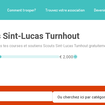
Comment trooper?
Trouvez votre association
Devenir
 Sint-Lucas Turnhout
is tes courses et soutiens Scouts Sint-Lucas Turnhout gratuiteme
€ 2.000