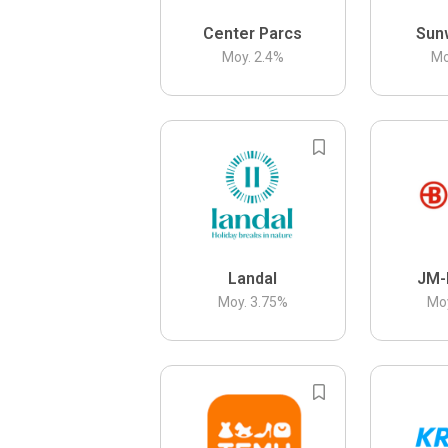
Center Parcs
Sun
Moy.
2.4
%
Mo
Landal
JM-
Moy.
3.75
%
Mo