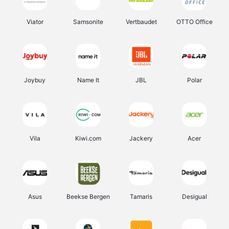
Viator
Samsonite
Vertbaudet
OTTO Office
Joybuy
Name It
JBL
Polar
Vila
Kiwi.com
Jackery
Acer
Asus
Beekse Bergen
Tamaris
Desigual