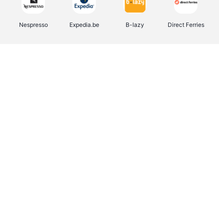
Nespresso
Expedia.be
B-lazy
Direct Ferries
Shop like you Give A Damn
Stronger
Tefal
DreamLand
Yves Rocher
Rentcars BE
CAMPER
Marie-Stella-Maris
Philips Hue
Babor
Schäfer Shop
Walibi