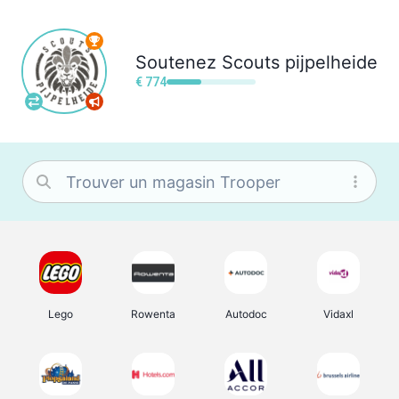
Soutenez
Scouts pijpelheide
€ 774
Lego
Rowenta
Autodoc
Vidaxl