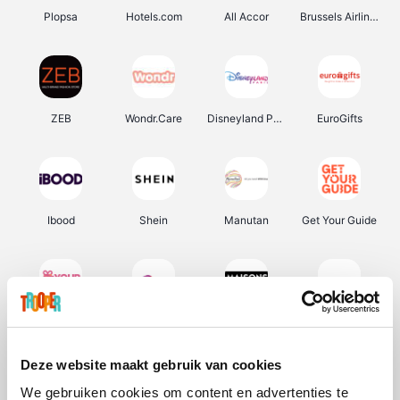
Plopsa
Hotels.com
All Accor
Brussels Airlines
ZEB
Wondr.Care
Disneyland Paris
EuroGifts
Ibood
Shein
Manutan
Get Your Guide
YourSurprise.be
Sunparks
Maisons du Monde
Transavia
Deze website maakt gebruik van cookies
We gebruiken cookies om content en advertenties te