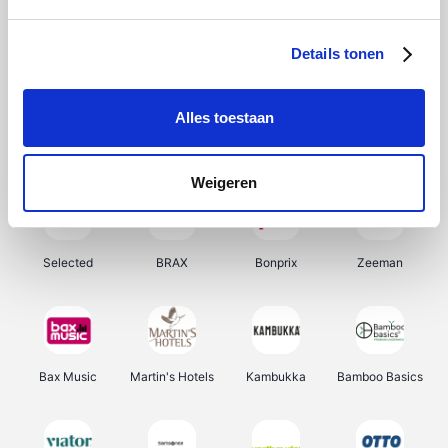
About You
Ekoi
Office-Deals
Pizzahut.be
Details tonen
Alles toestaan
Samsung
My Jewellery
Delonghi
Tennis Point
Weigeren
Selected
BRAX
Bonprix
Zeeman
Bax Music
Martin's Hotels
Kambukka
Bamboo Basics