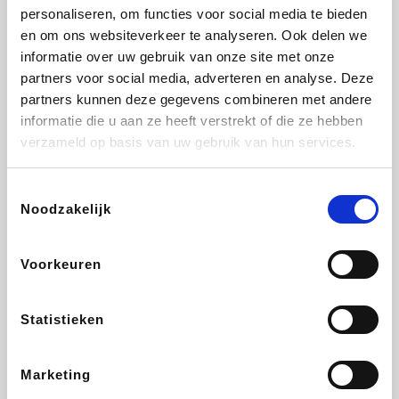
personaliseren, om functies voor social media te bieden
Fnac
Beauty Plaza
Tuifly.be
Dyson
en om ons websiteverkeer te analyseren. Ook delen we
informatie over uw gebruik van onze site met onze
partners voor social media, adverteren en analyse. Deze
partners kunnen deze gegevens combineren met andere
informatie die u aan ze heeft verstrekt of die ze hebben
Weekendesk
Sarenza
Schiesser
Interhome
verzameld op basis van uw gebruik van hun services.
Toestemmingsselectie
Noodzakelijk
Bolt Energie
Maxi Zoo
Auto5
Lufthansa
Voorkeuren
Statistieken
CheapTickets.be
Hunkemöller
Tempur
DeubaXXL
Marketing