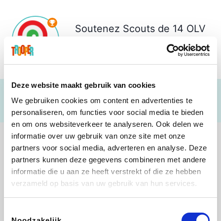
Soutenez
Scouts de 14 OLV
Ten Bos Schoten
€ 3.134
Deze website maakt gebruik van cookies
We gebruiken cookies om content en advertenties te
personaliseren, om functies voor social media te bieden
en om ons websiteverkeer te analyseren. Ook delen we
informatie over uw gebruik van onze site met onze
partners voor social media, adverteren en analyse. Deze
partners kunnen deze gegevens combineren met andere
informatie die u aan ze heeft verstrekt of die ze hebben
Shop like you Give A Damn
Tefal
Rentcars BE
DreamLand
verzameld op basis van uw gebruik van hun services.
Toestemmingsselectie
Noodzakelijk