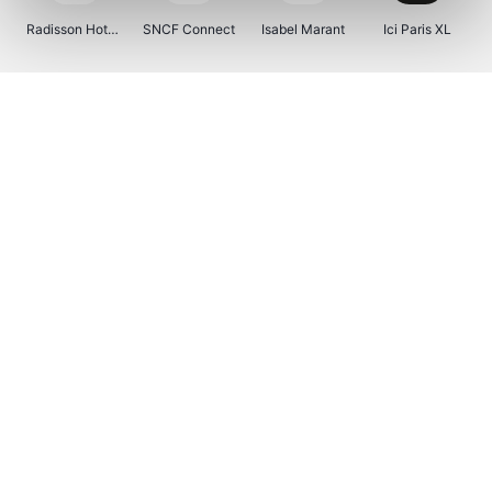
Radisson Hotels
SNCF Connect
Isabel Marant
Ici Paris XL
BergHOFF Home
Brouwland
I-run
Moulinex
Happy Size
Atlas & Zanzibar
Visiondirect
Kenwood
123optic
Marlies Dekkers
Lyca Mobile
Tiqets