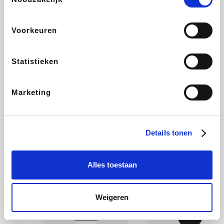
CAMPER
Yves Rocher
Stronger
Philips Hue
Voorkeuren
Statistieken
Babor
RAD
Schäfer Shop
Marie-Stella-Maris
Marketing
Walibi
Pierre et Vacances
Spartoo
Plopsa Verblijven
Details tonen
Alles toestaan
Warredal
Pixartprinting
BBODY
Holidaysuites.be
Weigeren