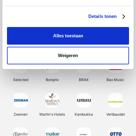
About You
Ekoi
Office-Deals
Pizzahut.be
Details tonen
Alles toestaan
Samsung
Delonghi
Tennis Point
My Jewellery
Weigeren
Selected
Bonprix
BRAX
Bax Music
Zeeman
Martin's Hotels
Kambukka
Vertbaudet