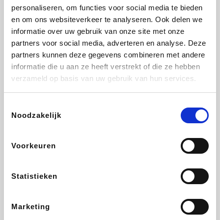
personaliseren, om functies voor social media te bieden
Beauty Plaza
Fnac
Tuifly.be
Dyson
en om ons websiteverkeer te analyseren. Ook delen we
informatie over uw gebruik van onze site met onze
partners voor social media, adverteren en analyse. Deze
partners kunnen deze gegevens combineren met andere
informatie die u aan ze heeft verstrekt of die ze hebben
Weekendesk
Sarenza
Schiesser
Interhome
verzameld op basis van uw gebruik van hun services.
Toestemmingsselectie
Noodzakelijk
Bolt Energie
Auto5
Maxi Zoo
Lufthansa
Voorkeuren
Statistieken
CheapTickets.be
Hunkemöller
Tempur
DeubaXXL
Marketing