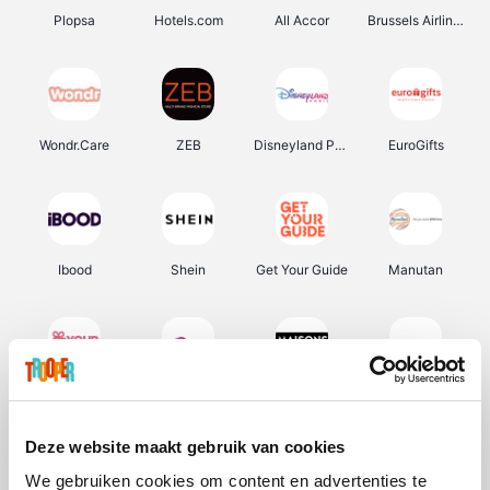
Plopsa
Hotels.com
All Accor
Brussels Airlines
Wondr.Care
ZEB
Disneyland Paris
EuroGifts
Ibood
Shein
Get Your Guide
Manutan
YourSurprise.be
Sunparks
Maisons du Monde
Transavia
Deze website maakt gebruik van cookies
We gebruiken cookies om content en advertenties te