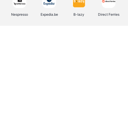
Nespresso
Expedia.be
B-lazy
Direct Ferries
Shop like you Give A Damn
Tefal
Rentcars BE
DreamLand
CAMPER
Yves Rocher
Stronger
Philips Hue
Babor
RAD
Schäfer Shop
Marie-Stella-Maris