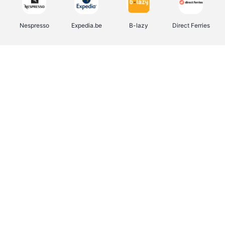
Nespresso
Expedia.be
B-lazy
Direct Ferries
Shop like you Give A Damn
Stronger
Tefal
DreamLand
Yves Rocher
Rentcars BE
CAMPER
Marie-Stella-Maris
Philips Hue
Babor
Schäfer Shop
Walibi