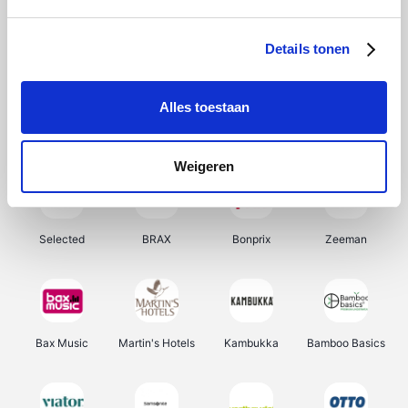
About You
Ekoi
Office-Deals
Pizzahut.be
Details tonen
Alles toestaan
Samsung
My Jewellery
Delonghi
Tennis Point
Weigeren
Selected
BRAX
Bonprix
Zeeman
Bax Music
Martin's Hotels
Kambukka
Bamboo Basics