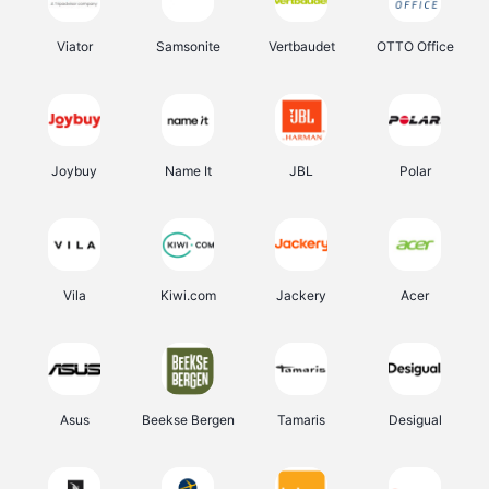
Viator
Samsonite
Vertbaudet
OTTO Office
Joybuy
Name It
JBL
Polar
Vila
Kiwi.com
Jackery
Acer
Asus
Beekse Bergen
Tamaris
Desigual