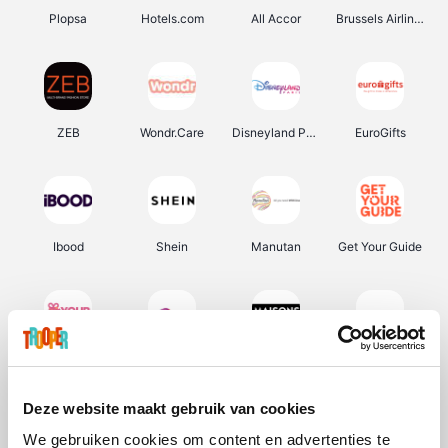
Plopsa
Hotels.com
All Accor
Brussels Airlines
ZEB
Wondr.Care
Disneyland Paris
EuroGifts
Ibood
Shein
Manutan
Get Your Guide
YourSurprise.be
Sunparks
Maisons du Monde
Transavia
Deze website maakt gebruik van cookies
We gebruiken cookies om content en advertenties te