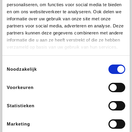
personaliseren, om functies voor social media te bieden
Fnac
Beauty Plaza
Tuifly.be
Dyson
en om ons websiteverkeer te analyseren. Ook delen we
informatie over uw gebruik van onze site met onze
partners voor social media, adverteren en analyse. Deze
partners kunnen deze gegevens combineren met andere
informatie die u aan ze heeft verstrekt of die ze hebben
Weekendesk
Sarenza
Schiesser
Interhome
verzameld op basis van uw gebruik van hun services.
Toestemmingsselectie
Noodzakelijk
Bolt Energie
Maxi Zoo
Auto5
Lufthansa
Voorkeuren
Statistieken
CheapTickets.be
Hunkemöller
Tempur
DeubaXXL
Marketing