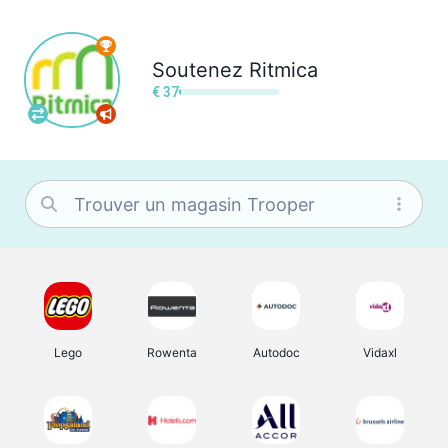
Soutenez
Ritmica
€ 37
Lego
Rowenta
Autodoc
Vidaxl