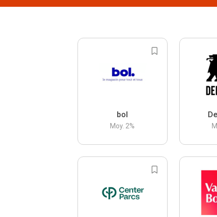
bol
De
Moy.
2
%
M