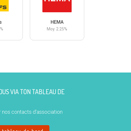
s
HEMA
3
%
Moy.
2.25
%
US VIA TON TABLEAU DE
 nos contacts d'association