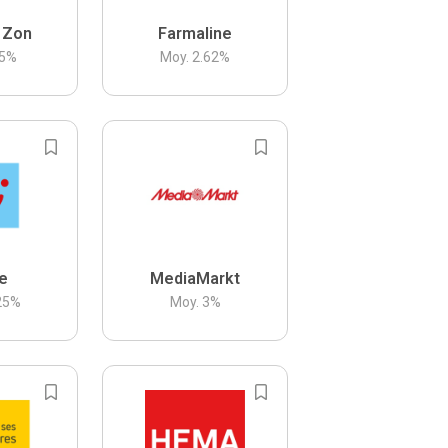
 Zon
Farmaline
5
%
Moy.
2.62
%
be
MediaMarkt
25
%
Moy.
3
%