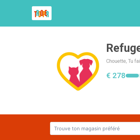
Refug
Chouette, Tu f
€ 278