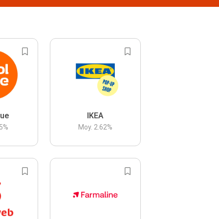
lue
IKEA
5
%
Moy.
2.62
%