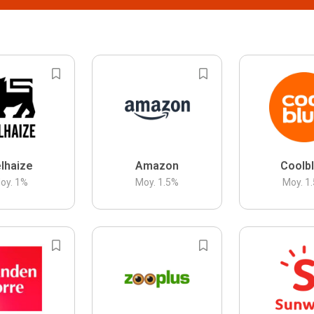
lhaize
Amazon
Coolb
oy.
1
%
Moy.
1.5
%
Moy.
1.