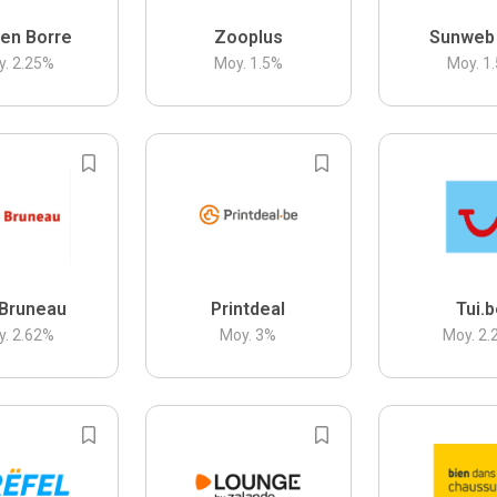
en Borre
Zooplus
Sunweb
y.
2.25
%
Moy.
1.5
%
Moy.
1.
Bruneau
Printdeal
Tui.
y.
2.62
%
Moy.
3
%
Moy.
2.