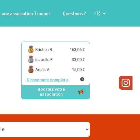
FR
 une association Trooper
Questions ?
Kristien B.
163,06 €
Isabelle P.
33,00 €
Anaïs V.
15,00 €
Classement complet
>
Boostez votre
association