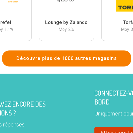
refel
Lounge by Zalando
Torf
y.
1.1
%
Moy.
2
%
Moy.
Découvre plus de 1000 autres magasins
CONNECTEZ-VO
BORD
AVEZ ENCORE DES
IONS ?
Uniquement pour
s réponses