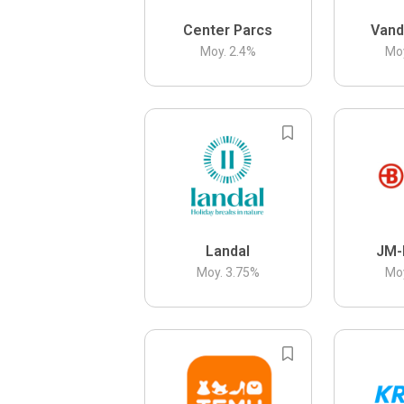
Center Parcs
Vand
Moy.
2.4
%
Mo
Landal
JM-
Moy.
3.75
%
Mo