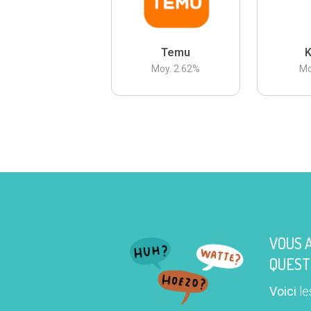
Temu
K
Moy.
2.62
%
Mo
VOUS 
QUEST
Voici
le