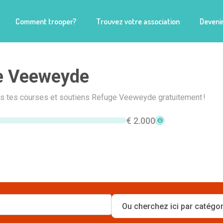
Comment trooper?
Trouvez votre association
Devenir
e Veeweyde
ais tes courses et soutiens Refuge Veeweyde gratuitement !
€ 2.000