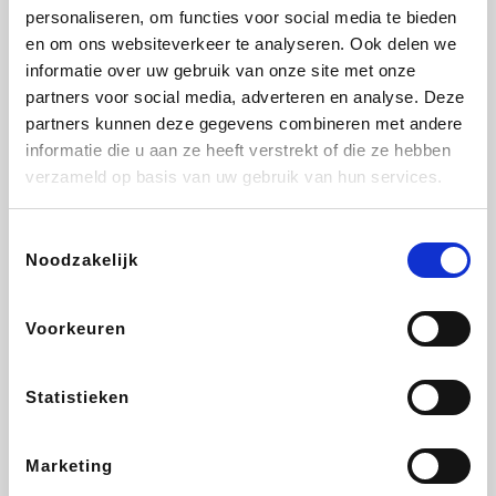
personaliseren, om functies voor social media te bieden
Fnac
Beauty Plaza
Tuifly.be
Dyson
en om ons websiteverkeer te analyseren. Ook delen we
informatie over uw gebruik van onze site met onze
partners voor social media, adverteren en analyse. Deze
partners kunnen deze gegevens combineren met andere
informatie die u aan ze heeft verstrekt of die ze hebben
Weekendesk
Sarenza
Schiesser
Interhome
verzameld op basis van uw gebruik van hun services.
Toestemmingsselectie
Noodzakelijk
Bolt Energie
Maxi Zoo
Auto5
Lufthansa
Voorkeuren
Statistieken
CheapTickets.be
Hunkemöller
Tempur
DeubaXXL
Marketing