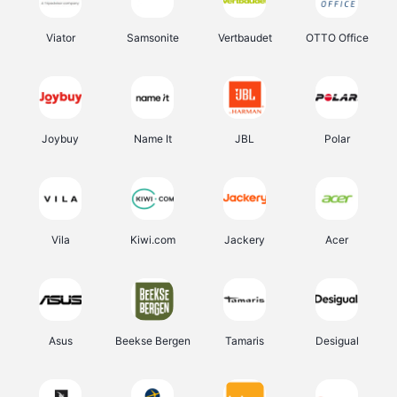
Viator
Samsonite
Vertbaudet
OTTO Office
Joybuy
Name It
JBL
Polar
Vila
Kiwi.com
Jackery
Acer
Asus
Beekse Bergen
Tamaris
Desigual