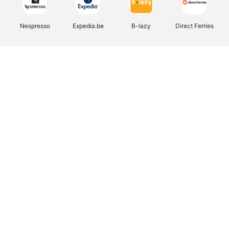
Nespresso
Expedia.be
B-lazy
Direct Ferries
Shop like you Give A Damn
Stronger
Tefal
DreamLand
Yves Rocher
Rentcars BE
CAMPER
Marie-Stella-Maris
Philips Hue
Babor
Schäfer Shop
Walibi