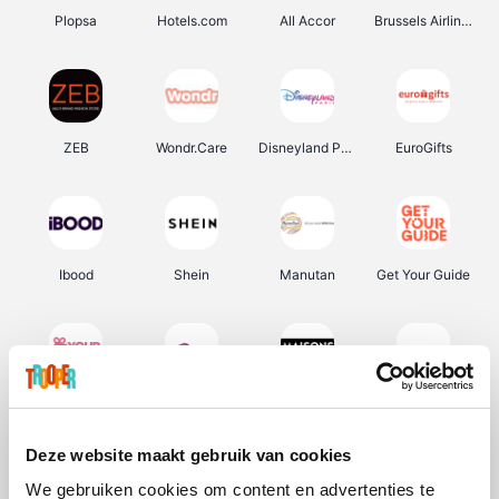
Plopsa
Hotels.com
All Accor
Brussels Airlines
ZEB
Wondr.Care
Disneyland Paris
EuroGifts
Ibood
Shein
Manutan
Get Your Guide
YourSurprise.be
Sunparks
Maisons du Monde
Transavia
Deze website maakt gebruik van cookies
We gebruiken cookies om content en advertenties te