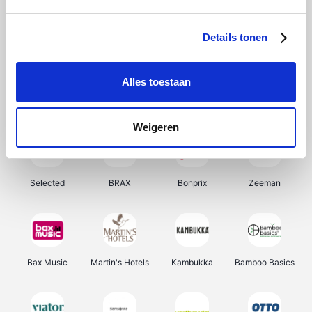
About You
Ekoi
Office-Deals
Pizzahut.be
Details tonen
Alles toestaan
Samsung
My Jewellery
Delonghi
Tennis Point
Weigeren
Selected
BRAX
Bonprix
Zeeman
Bax Music
Martin's Hotels
Kambukka
Bamboo Basics