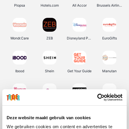
Plopsa
Hotels.com
All Accor
Brussels Airlines
Wondr.Care
ZEB
Disneyland Paris
EuroGifts
Ibood
Shein
Get Your Guide
Manutan
YourSurprise.be
Sunparks
Maisons du Monde
Transavia
Deze website maakt gebruik van cookies
We gebruiken cookies om content en advertenties te