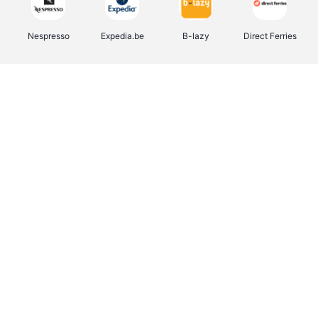
Nespresso
Expedia.be
B-lazy
Direct Ferries
Shop like you Give A Damn
Tefal
Rentcars BE
DreamLand
CAMPER
Yves Rocher
Stronger
Philips Hue
Babor
RAD
Schäfer Shop
Marie-Stella-Maris