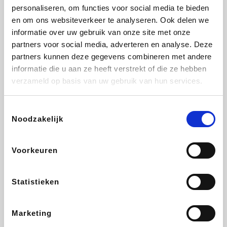
personaliseren, om functies voor social media te bieden
Beauty Plaza
Fnac
Tuifly.be
Dyson
en om ons websiteverkeer te analyseren. Ook delen we
informatie over uw gebruik van onze site met onze
partners voor social media, adverteren en analyse. Deze
partners kunnen deze gegevens combineren met andere
informatie die u aan ze heeft verstrekt of die ze hebben
Weekendesk
Sarenza
Schiesser
Interhome
verzameld op basis van uw gebruik van hun services.
Toestemmingsselectie
Noodzakelijk
Bolt Energie
Auto5
Maxi Zoo
Lufthansa
Voorkeuren
Statistieken
CheapTickets.be
Hunkemöller
Tempur
DeubaXXL
Marketing