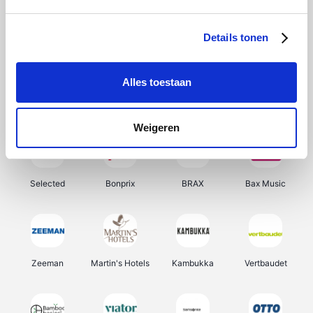
About You
Ekoi
Office-Deals
Pizzahut.be
Details tonen
Alles toestaan
Samsung
Delonghi
Tennis Point
My Jewellery
Weigeren
Selected
Bonprix
BRAX
Bax Music
Zeeman
Martin's Hotels
Kambukka
Vertbaudet