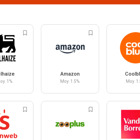
lhaize
Amazon
Coolb
oy.
1
%
Moy.
1.5
%
Moy.
1.