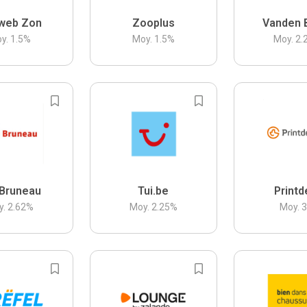
web Zon
Zooplus
Vanden 
y.
1.5
%
Moy.
1.5
%
Moy.
2.
Bruneau
Tui.be
Printd
y.
2.62
%
Moy.
2.25
%
Moy.