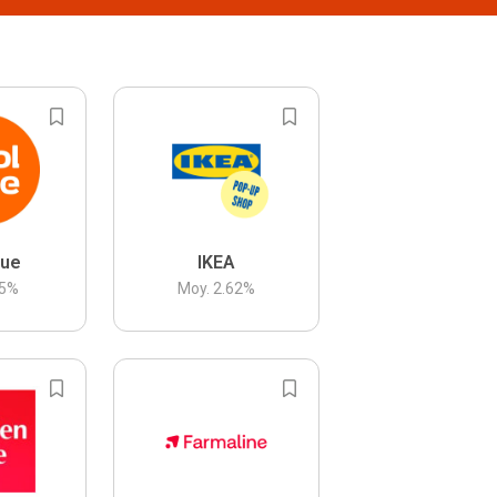
lue
IKEA
5
%
Moy.
2.62
%