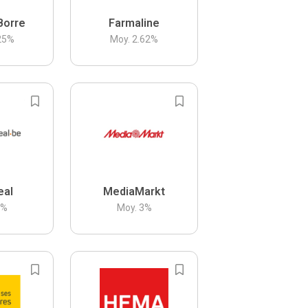
Borre
Farmaline
25
%
Moy.
2.62
%
eal
MediaMarkt
3
%
Moy.
3
%