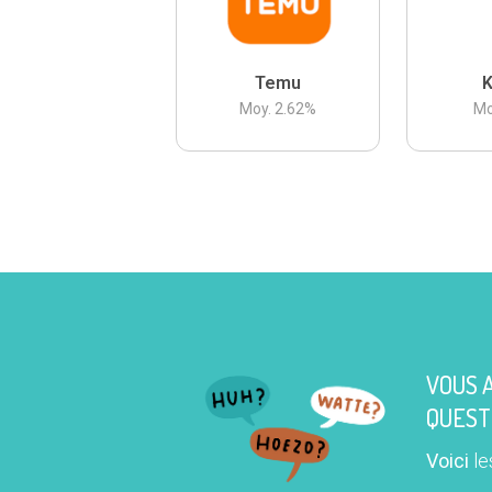
Temu
K
Moy.
2.62
%
Mo
VOUS 
QUEST
Voici
le