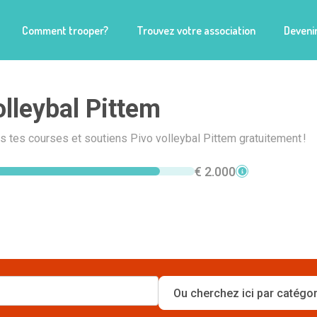
Comment trooper?
Trouvez votre association
Devenir
olleybal Pittem
is tes courses et soutiens Pivo volleybal Pittem gratuitement !
€ 2.000