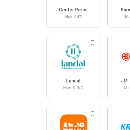
Center Parcs
Sun
Moy.
2.4
%
Mo
Landal
JM-
Moy.
3.75
%
Mo