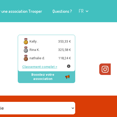
FR
 une association Trooper
Questions ?
Kelly .
353,33 €
Rina K.
325,58 €
nathalie d.
118,24 €
Classement complet
>
Boostez votre
association