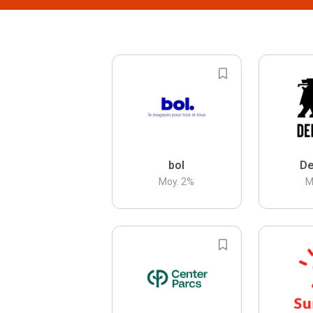
bol
De
Moy.
2
%
M