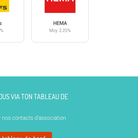
s
HEMA
3
%
Moy.
2.25
%
US VIA TON TABLEAU DE
 nos contacts d'association