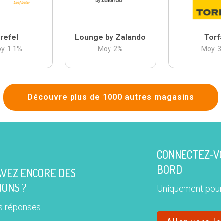
refel
Lounge by Zalando
Torf
y.
1.1
%
Moy.
2
%
Moy.
Découvre plus de 1000 autres magasins
CONNECTEZ-VO
BORD
AVEZ ENCORE DES
IONS ?
Uniquement pour
s réponses