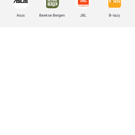
Asus
Beekse Bergen
JBL
B-lazy
Direct Ferries
Tefal
Rentcars BE
CAMPER
Holidaysuites.be
DreamLand
Stronger
Philips Hue
Yves Rocher
Babor
RAD
Marie-Stella-Maris