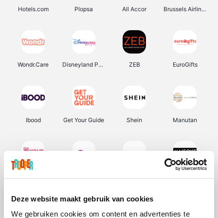
Hotels.com
Plopsa
All Accor
Brussels Airlines
Wondr.Care
Disneyland Paris
ZEB
EuroGifts
Ibood
Get Your Guide
Shein
Manutan
YourSurprise.be
Sunparks
Transavia
Maisons du Monde
Deze website maakt gebruik van cookies
We gebruiken cookies om content en advertenties te