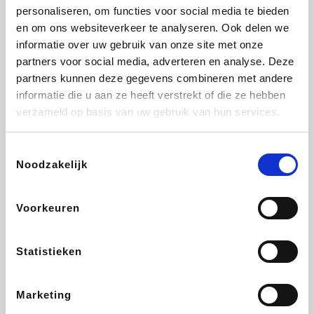
personaliseren, om functies voor social media te bieden
Beauty Plaza
Tuifly.be
Fnac
Dyson
en om ons websiteverkeer te analyseren. Ook delen we
informatie over uw gebruik van onze site met onze
partners voor social media, adverteren en analyse. Deze
partners kunnen deze gegevens combineren met andere
informatie die u aan ze heeft verstrekt of die ze hebben
Sarenza
Interhome
Schiesser
Bolt Energie
verzameld op basis van uw gebruik van hun services.
Toestemmingsselectie
Noodzakelijk
Auto5
Maxi Zoo
Lufthansa
DeubaXXL
Voorkeuren
Statistieken
Ekoi
CheapTickets.be
Tempur
About You
Marketing