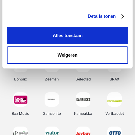
Hunkemöller
Office-Deals
Pizzahut.be
Weekendesk
Details tonen
Alles toestaan
My Jewellery
Tennis Point
Samsung
Delonghi
Weigeren
Bonprix
Zeeman
Selected
BRAX
Bax Music
Samsonite
Kambukka
Vertbaudet