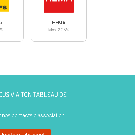
s
HEMA
3
%
Moy.
2.25
%
US VIA TON TABLEAU DE
 nos contacts d'association