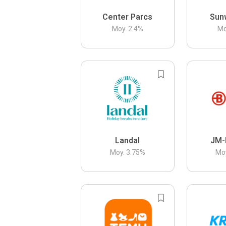
Center Parcs
Sun
Moy.
2.4
%
Mo
Landal
JM-
Moy.
3.75
%
Mo