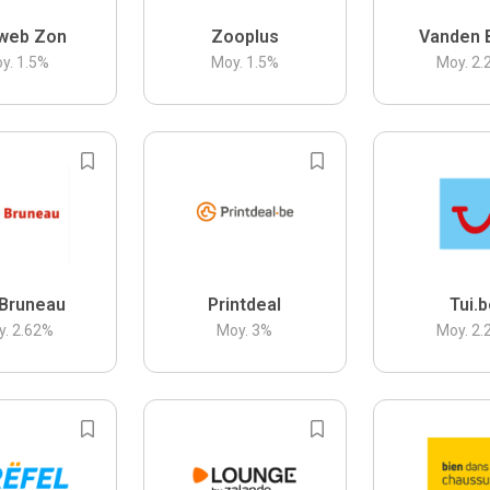
web Zon
Zooplus
Vanden 
y.
1.5
%
Moy.
1.5
%
Moy.
2.
Bruneau
Printdeal
Tui.
y.
2.62
%
Moy.
3
%
Moy.
2.