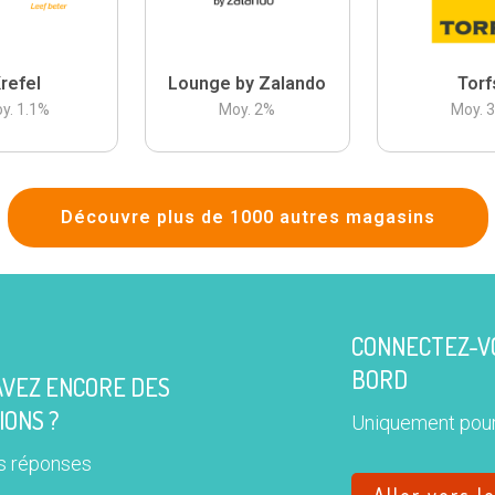
refel
Lounge by Zalando
Torf
y.
1.1
%
Moy.
2
%
Moy.
Découvre plus de 1000 autres magasins
CONNECTEZ-VO
BORD
AVEZ ENCORE DES
IONS ?
Uniquement pour
s réponses