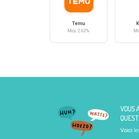
Temu
K
Moy.
2.62
%
Mo
VOUS 
QUEST
Voici
le