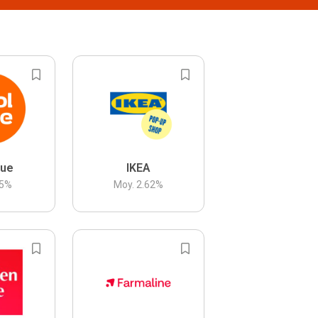
lue
IKEA
5
%
Moy.
2.62
%