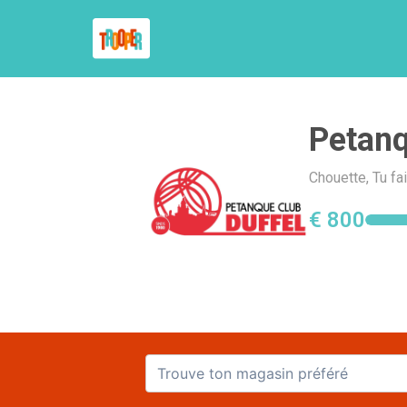
Petanq
Chouette, Tu fa
€ 800