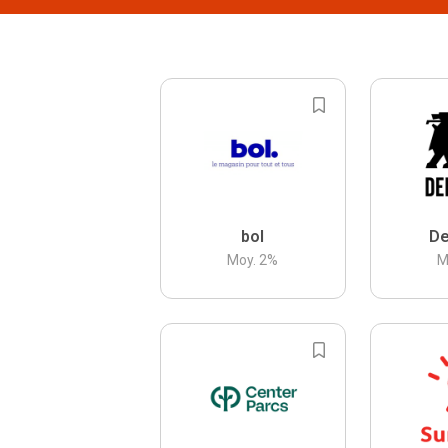
bol
De
Moy.
2
%
M