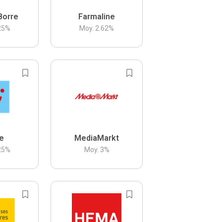
Borre
Farmaline
25
%
Moy.
2.62
%
be
MediaMarkt
25
%
Moy.
3
%