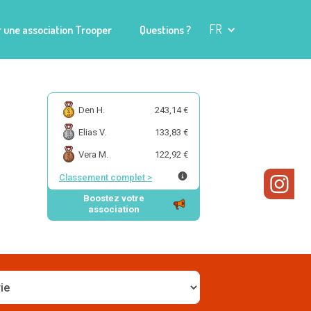
FR
 une association Trooper
Questions ?
Den H.
243,14 €
Elias V.
133,83 €
Vera M.
122,92 €
Classement complet
>
Boostez votre
association