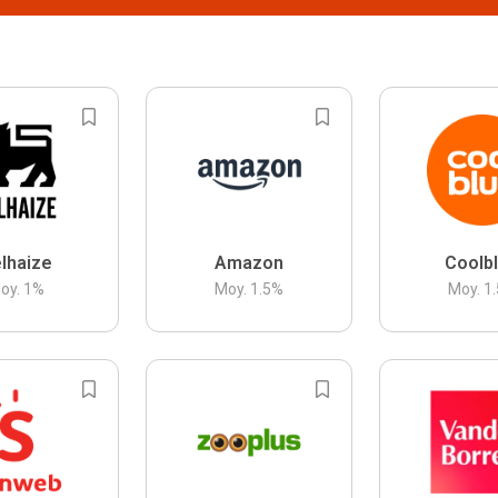
lhaize
Amazon
Coolb
oy.
1
%
Moy.
1.5
%
Moy.
1.