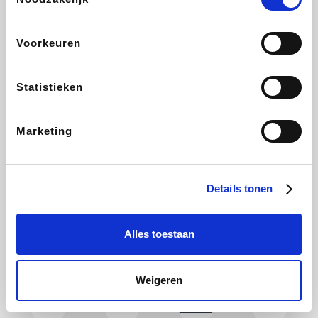
CAMPER
Holidaysuites.be
DreamLand
Stronger
Voorkeuren
Statistieken
Philips Hue
Yves Rocher
Babor
RAD
Marketing
Marie-Stella-Maris
Schäfer Shop
Walibi
Pierre et Vacances
Details tonen
Alles toestaan
Newpharma
Spartoo
Plopsa Verblijven
Warredal
Weigeren