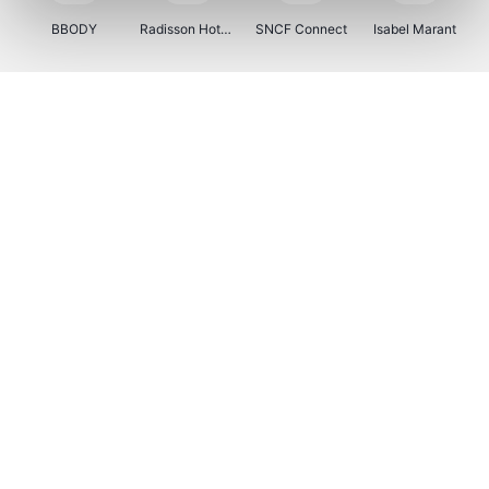
BBODY
Radisson Hotels
SNCF Connect
Isabel Marant
Ici Paris XL
BergHOFF Home
Brouwland
I-run
Moulinex
Happy Size
Atlas & Zanzibar
Kenwood
123optic
Marlies Dekkers
Lyca Mobile
LIU JO