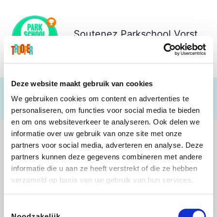
Soutenez
Parkschool Vorst
€ 190
Deze website maakt gebruik van cookies
We gebruiken cookies om content en advertenties te
personaliseren, om functies voor social media te bieden
en om ons websiteverkeer te analyseren. Ook delen we
informatie over uw gebruik van onze site met onze
partners voor social media, adverteren en analyse. Deze
partners kunnen deze gegevens combineren met andere
informatie die u aan ze heeft verstrekt of die ze hebben
B-lazy
Direct Ferries
Tefal
Rentcars BE
verzameld op basis van uw gebruik van hun services.
Toestemmingsselectie
Noodzakelijk