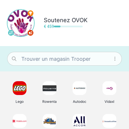
Soutenez
OVOK
€ 459
Lego
Rowenta
Autodoc
Vidaxl