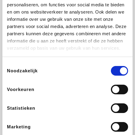
personaliseren, om functies voor social media te bieden
Beauty Plaza
Tuifly.be
Fnac
Dyson
en om ons websiteverkeer te analyseren. Ook delen we
informatie over uw gebruik van onze site met onze
partners voor social media, adverteren en analyse. Deze
partners kunnen deze gegevens combineren met andere
informatie die u aan ze heeft verstrekt of die ze hebben
Sarenza
Interhome
Schiesser
Bolt Energie
verzameld op basis van uw gebruik van hun services.
Toestemmingsselectie
Noodzakelijk
Auto5
Maxi Zoo
Lufthansa
DeubaXXL
Voorkeuren
Statistieken
Ekoi
CheapTickets.be
Tempur
About You
Marketing