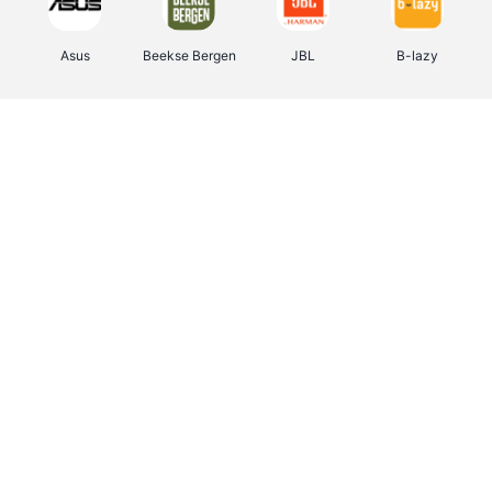
Asus
Beekse Bergen
JBL
B-lazy
Direct Ferries
Tefal
Rentcars BE
CAMPER
Holidaysuites.be
DreamLand
Stronger
Philips Hue
Yves Rocher
Babor
RAD
Marie-Stella-Maris