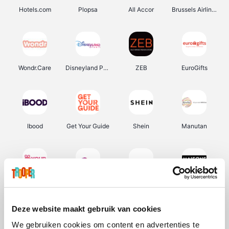
Hotels.com
Plopsa
All Accor
Brussels Airlines
Wondr.Care
Disneyland Paris
ZEB
EuroGifts
Ibood
Get Your Guide
Shein
Manutan
YourSurprise.be
Sunparks
Transavia
Maisons du Monde
Deze website maakt gebruik van cookies
We gebruiken cookies om content en advertenties te