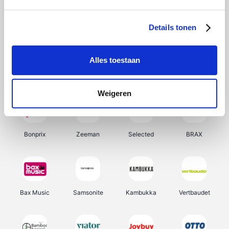
Hunkemöller
Office-Deals
Pizzahut.be
Weekendesk
Details tonen
Alles toestaan
My Jewellery
Tennis Point
Samsung
Delonghi
Weigeren
Bonprix
Zeeman
Selected
BRAX
Bax Music
Samsonite
Kambukka
Vertbaudet