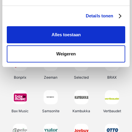
Office-Deals
Hunkemöller
Pizzahut.be
My Jewellery
Details tonen
Alles toestaan
Weekendesk
Tennis Point
Samsung
Delonghi
Weigeren
Bonprix
Zeeman
Selected
BRAX
Bax Music
Samsonite
Kambukka
Vertbaudet