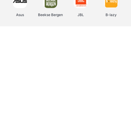
Asus
Beekse Bergen
JBL
B-lazy
Direct Ferries
Pixartprinting
Tefal
Rentcars BE
CAMPER
Holidaysuites.be
Stronger
DreamLand
Philips Hue
Yves Rocher
Babor
RAD