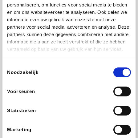
personaliseren, om functies voor social media te bieden
Beauty Plaza
Fnac
Tuifly.be
Dyson
en om ons websiteverkeer te analyseren. Ook delen we
informatie over uw gebruik van onze site met onze
partners voor social media, adverteren en analyse. Deze
partners kunnen deze gegevens combineren met andere
informatie die u aan ze heeft verstrekt of die ze hebben
Sarenza
Interhome
Schiesser
Bolt Energie
verzameld op basis van uw gebruik van hun services.
Toestemmingsselectie
Noodzakelijk
Auto5
Maxi Zoo
Lufthansa
DeubaXXL
Voorkeuren
Statistieken
Ekoi
CheapTickets.be
Tempur
About You
Marketing