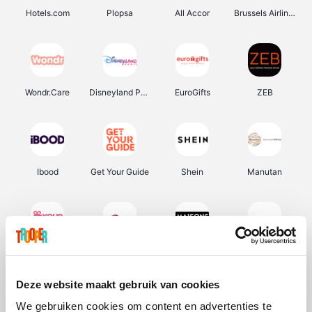
Hotels.com
Plopsa
All Accor
Brussels Airlines
Wondr.Care
Disneyland Paris
EuroGifts
ZEB
Ibood
Get Your Guide
Shein
Manutan
YourSurprise.be
Sunparks
Maisons du Monde
Transavia
Deze website maakt gebruik van cookies
We gebruiken cookies om content en advertenties te