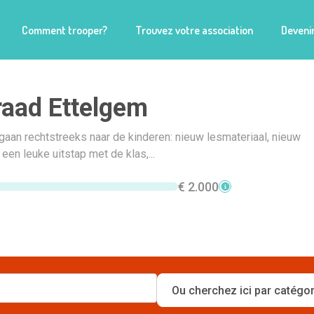
Comment trooper?
Trouvez votre association
Devenir
aad Ettelgem
gaan rechtstreeks naar de kinderen: nieuw lesmateriaal, nieuw
een leuke uitstap met de klas,...
€ 2.000