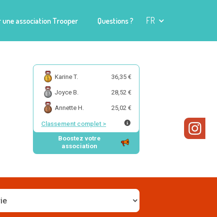
FR
 une association Trooper
Questions ?
Karine T.
36,35 €
Joyce B.
28,52 €
Annette H.
25,02 €
Classement complet
>
Boostez votre
association