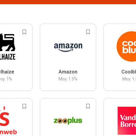
lhaize
Amazon
Coolb
oy.
1
%
Moy.
1.5
%
Moy.
1.