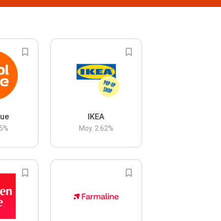
lue
IKEA
5
%
Moy.
2.62
%