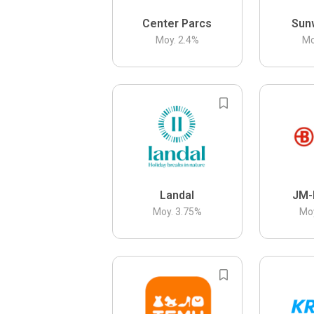
Center Parcs
Sun
Moy.
2.4
%
Mo
Landal
JM-
Moy.
3.75
%
Mo