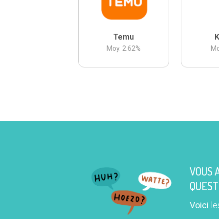
Temu
K
Moy.
2.62
%
Mo
VOUS 
QUEST
Voici
le