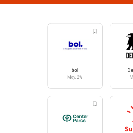
bol
De
Moy.
2
%
M