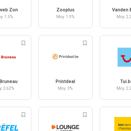
web Zon
Zooplus
Vanden 
y.
1.5
%
Moy.
1.5
%
Moy.
2.
Bruneau
Printdeal
Tui.
y.
2.62
%
Moy.
3
%
Moy.
2.