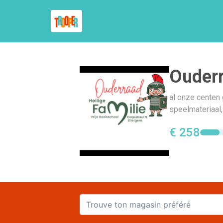
Ouderr
al onze centen 
speelmateriaal, 
€ 258