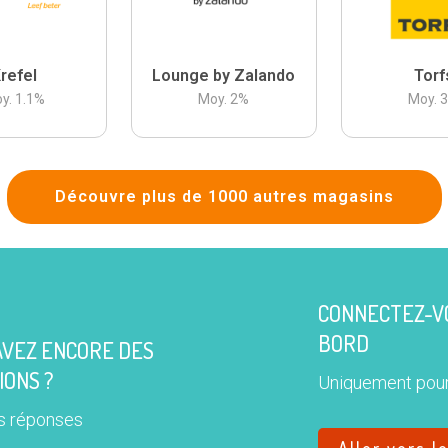
refel
Lounge by Zalando
Torf
y.
1.1
%
Moy.
2
%
Moy.
Découvre plus de 1000 autres magasins
CONNECTEZ-VO
BORD
AVEZ ENCORE DES
IONS ?
Uniquement pour
s réponses