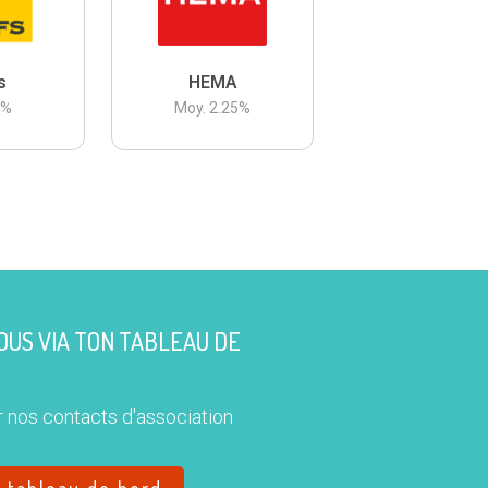
s
HEMA
3
%
Moy.
2.25
%
US VIA TON TABLEAU DE
 nos contacts d'association