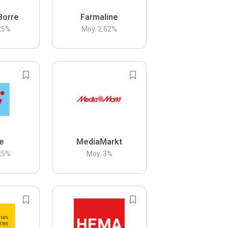
Borre
Farmaline
25
%
Moy.
2.62
%
be
MediaMarkt
25
%
Moy.
3
%