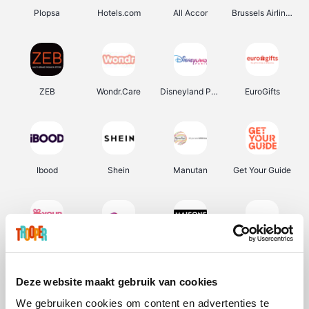
Plopsa
Hotels.com
All Accor
Brussels Airlines
ZEB
Wondr.Care
Disneyland Paris
EuroGifts
Ibood
Shein
Manutan
Get Your Guide
YourSurprise.be
Sunparks
Maisons du Monde
Transavia
Deze website maakt gebruik van cookies
We gebruiken cookies om content en advertenties te