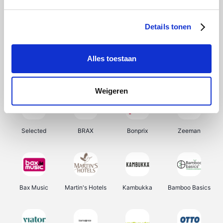
About You
Ekoi
Office-Deals
Pizzahut.be
Details tonen
Alles toestaan
Samsung
My Jewellery
Delonghi
Tennis Point
Weigeren
Selected
BRAX
Bonprix
Zeeman
Bax Music
Martin's Hotels
Kambukka
Bamboo Basics