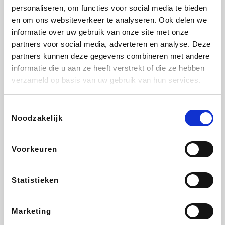
personaliseren, om functies voor social media te bieden
Fnac
Beauty Plaza
Tuifly.be
Dyson
en om ons websiteverkeer te analyseren. Ook delen we
informatie over uw gebruik van onze site met onze
partners voor social media, adverteren en analyse. Deze
partners kunnen deze gegevens combineren met andere
informatie die u aan ze heeft verstrekt of die ze hebben
Weekendesk
Sarenza
Schiesser
Interhome
verzameld op basis van uw gebruik van hun services.
Toestemmingsselectie
Noodzakelijk
Bolt Energie
Maxi Zoo
Auto5
Lufthansa
Voorkeuren
Statistieken
CheapTickets.be
Hunkemöller
Tempur
DeubaXXL
Marketing