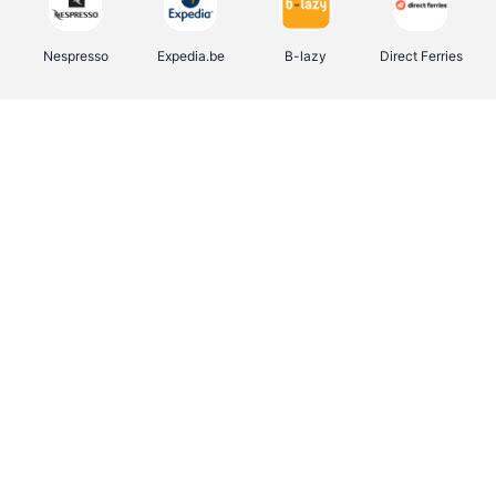
Nespresso
Expedia.be
B-lazy
Direct Ferries
Shop like you Give A Damn
Stronger
Tefal
DreamLand
Yves Rocher
Rentcars BE
CAMPER
Marie-Stella-Maris
Philips Hue
Babor
Schäfer Shop
Walibi