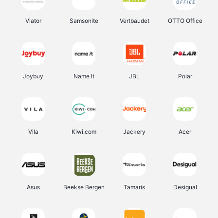
Viator
Samsonite
Vertbaudet
OTTO Office
Joybuy
Name It
JBL
Polar
Vila
Kiwi.com
Jackery
Acer
Asus
Beekse Bergen
Tamaris
Desigual