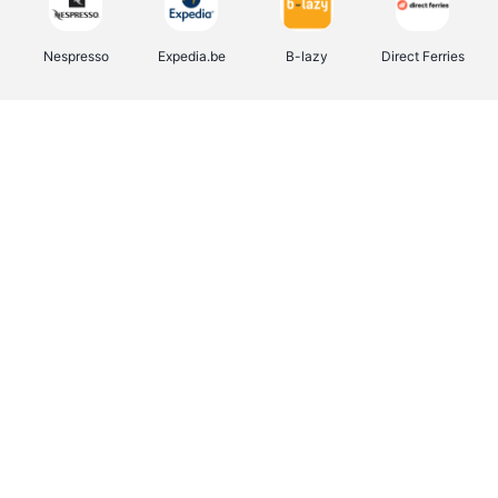
Nespresso
Expedia.be
B-lazy
Direct Ferries
Shop like you Give A Damn
Stronger
Tefal
DreamLand
Yves Rocher
Rentcars BE
CAMPER
Marie-Stella-Maris
Philips Hue
Babor
Schäfer Shop
Walibi