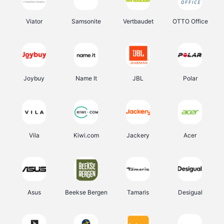
Viator
Samsonite
Vertbaudet
OTTO Office
Joybuy
Name It
JBL
Polar
Vila
Kiwi.com
Jackery
Acer
Asus
Beekse Bergen
Tamaris
Desigual