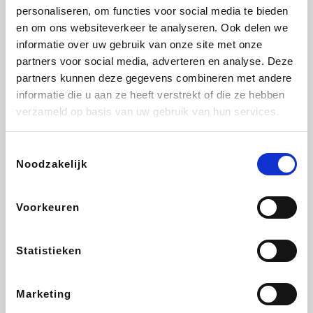
personaliseren, om functies voor social media te bieden
Fnac
Beauty Plaza
Tuifly.be
Dyson
en om ons websiteverkeer te analyseren. Ook delen we
informatie over uw gebruik van onze site met onze
partners voor social media, adverteren en analyse. Deze
partners kunnen deze gegevens combineren met andere
informatie die u aan ze heeft verstrekt of die ze hebben
Weekendesk
Sarenza
Schiesser
Interhome
verzameld op basis van uw gebruik van hun services.
Toestemmingsselectie
Noodzakelijk
Bolt Energie
Maxi Zoo
Auto5
Lufthansa
Voorkeuren
Statistieken
CheapTickets.be
Hunkemöller
Tempur
DeubaXXL
Marketing