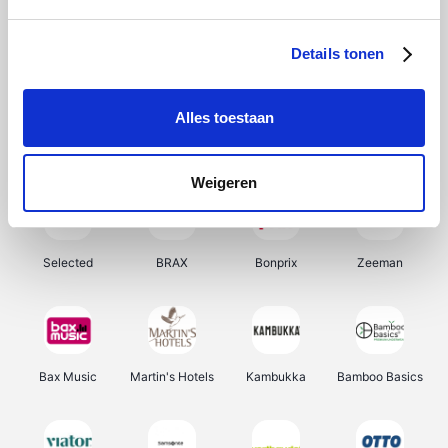
About You
Ekoi
Office-Deals
Pizzahut.be
Details tonen
Alles toestaan
Samsung
My Jewellery
Delonghi
Tennis Point
Weigeren
Selected
BRAX
Bonprix
Zeeman
Bax Music
Martin's Hotels
Kambukka
Bamboo Basics