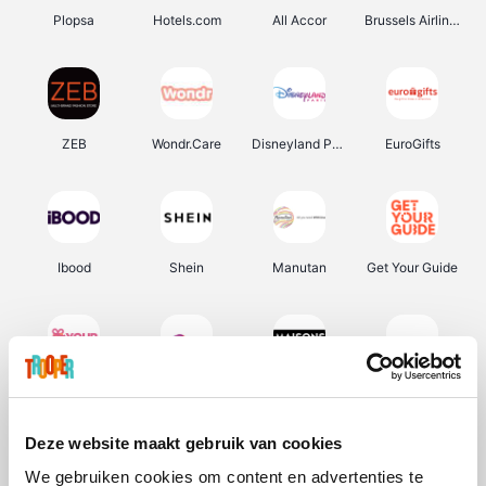
Plopsa
Hotels.com
All Accor
Brussels Airlines
ZEB
Wondr.Care
Disneyland Paris
EuroGifts
Ibood
Shein
Manutan
Get Your Guide
YourSurprise.be
Sunparks
Maisons du Monde
Transavia
Deze website maakt gebruik van cookies
We gebruiken cookies om content en advertenties te