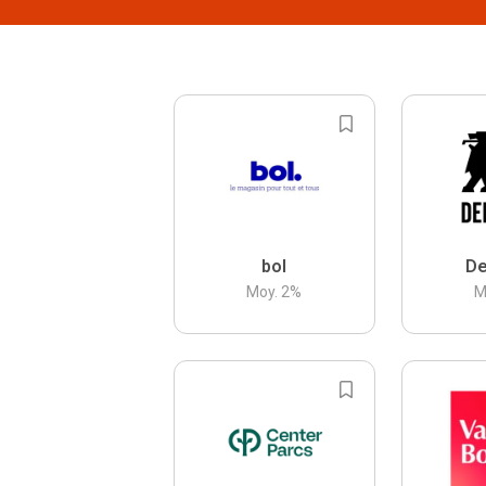
bol
De
Moy.
2
%
M