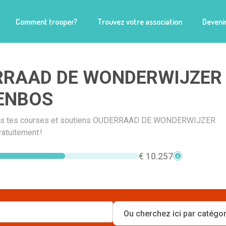
Comment trooper?
Trouvez votre association
Devenir
RRAAD DE WONDERWIJZER
ENBOS
fais tes courses et soutiens OUDERRAAD DE WONDERWIJZER
tuitement !
€ 10.257