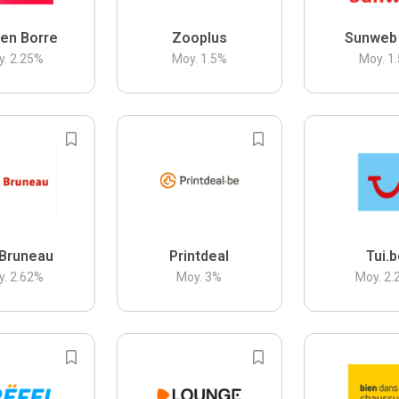
en Borre
Zooplus
Sunweb
y.
2.25
%
Moy.
1.5
%
Moy.
1.
Bruneau
Printdeal
Tui.
y.
2.62
%
Moy.
3
%
Moy.
2.