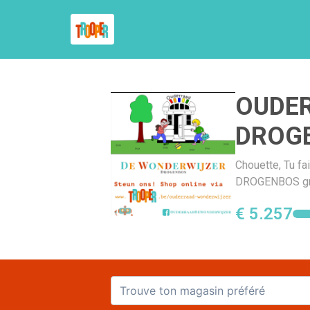
OUDE
DROG
Chouette, Tu 
DROGENBOS gra
€ 5.257