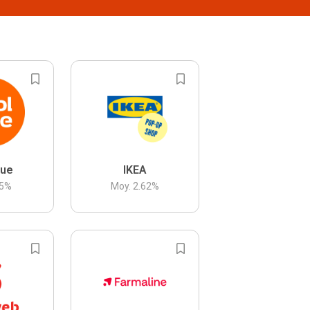
lue
IKEA
5
%
Moy.
2.62
%