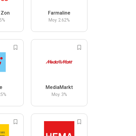
 Zon
Farmaline
5
%
Moy.
2.62
%
be
MediaMarkt
25
%
Moy.
3
%