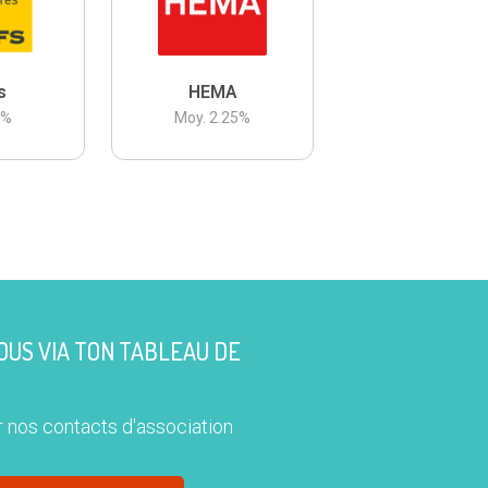
s
HEMA
3
%
Moy.
2.25
%
US VIA TON TABLEAU DE
 nos contacts d'association