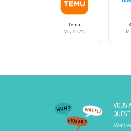
Temu
K
Moy.
2.62
%
Mo
VOUS 
QUEST
Voici
le