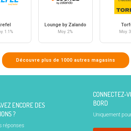
refel
Lounge by Zalando
Torf
y.
1.1
%
Moy.
2
%
Moy.
Découvre plus de 1000 autres magasins
CONNECTEZ-VO
BORD
AVEZ ENCORE DES
IONS ?
Uniquement pour
s réponses