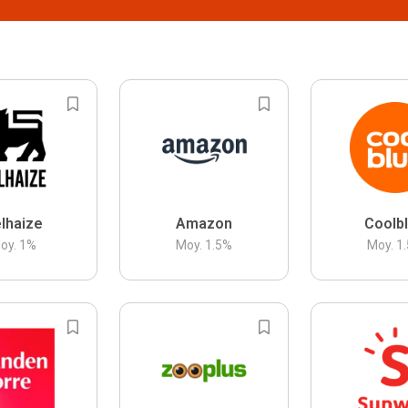
lhaize
Amazon
Coolb
oy.
1
%
Moy.
1.5
%
Moy.
1.