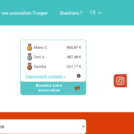
FR
 une association Trooper
Questions ?
Manu C.
846,87 €
Toni V.
487,48 €
Sandra
337,17 €
Classement complet
>
Boostez votre
association