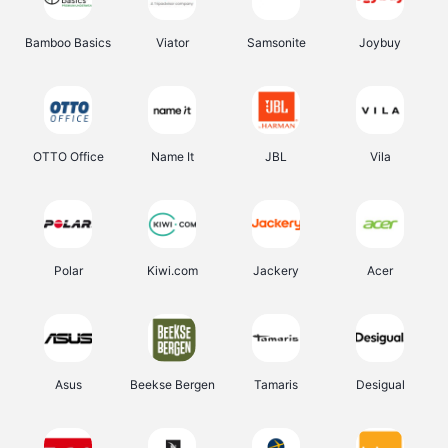
Bamboo Basics
Viator
Samsonite
Joybuy
OTTO Office
Name It
JBL
Vila
Polar
Kiwi.com
Jackery
Acer
Asus
Beekse Bergen
Tamaris
Desigual