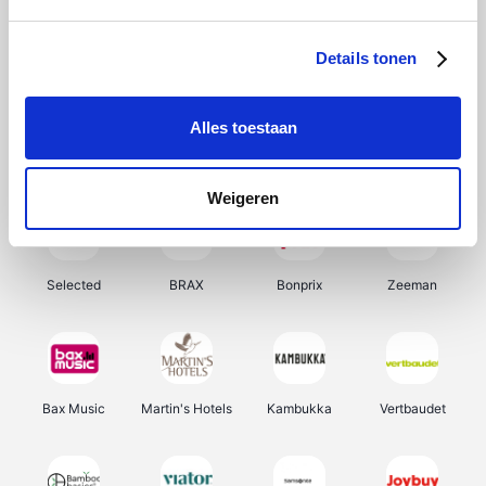
About You
Ekoi
Office-Deals
Pizzahut.be
Details tonen
Alles toestaan
Samsung
My Jewellery
Delonghi
Tennis Point
Weigeren
Selected
BRAX
Bonprix
Zeeman
Bax Music
Martin's Hotels
Kambukka
Vertbaudet