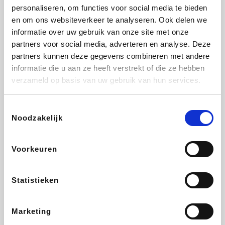
personaliseren, om functies voor social media te bieden
Fnac
Transavia
Tuifly.be
Dyson
en om ons websiteverkeer te analyseren. Ook delen we
informatie over uw gebruik van onze site met onze
partners voor social media, adverteren en analyse. Deze
partners kunnen deze gegevens combineren met andere
informatie die u aan ze heeft verstrekt of die ze hebben
Sarenza
Weekendesk
Schiesser
Interhome
verzameld op basis van uw gebruik van hun services.
Toestemmingsselectie
Noodzakelijk
Maxi Zoo
Bolt Energie
Auto5
Lufthansa
Voorkeuren
Statistieken
CheapTickets.be
Tempur
Hunkemöller
DeubaXXL
Marketing