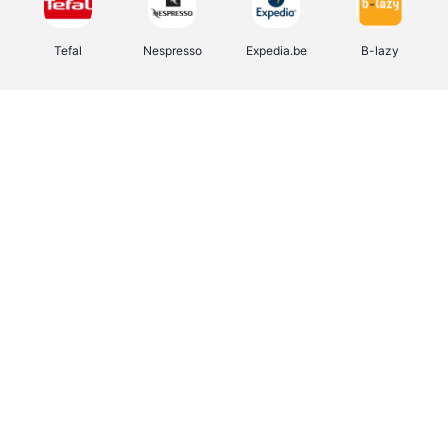
Tefal
Nespresso
Expedia.be
B-lazy
Direct Ferries
Shop like you Give A Damn
Stronger
DreamLand
Yves Rocher
Rentcars BE
CAMPER
Marie-Stella-Maris
Philips Hue
Babor
Schäfer Shop
Walibi