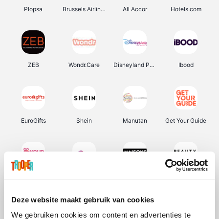
Plopsa
Brussels Airlines
All Accor
Hotels.com
ZEB
Wondr.Care
Disneyland Paris
Ibood
EuroGifts
Shein
Manutan
Get Your Guide
YourSurprise.be
Sunparks
Maisons du Monde
Beauty Plaza
Deze website maakt gebruik van cookies
We gebruiken cookies om content en advertenties te