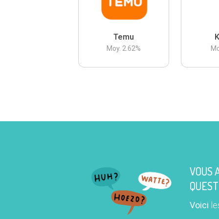
Temu
K
Moy.
2.62
%
Mo
VOUS 
QUEST
Voici
le