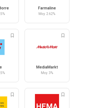
Borre
Farmaline
25
%
Moy.
2.62
%
be
MediaMarkt
25
%
Moy.
3
%