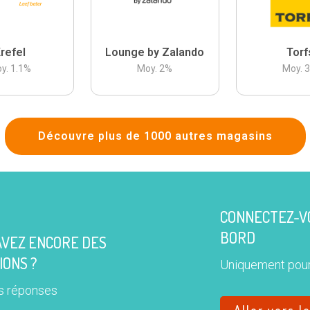
refel
Lounge by Zalando
Torf
y.
1.1
%
Moy.
2
%
Moy.
Découvre plus de 1000 autres magasins
CONNECTEZ-VO
BORD
AVEZ ENCORE DES
IONS ?
Uniquement pour
s réponses