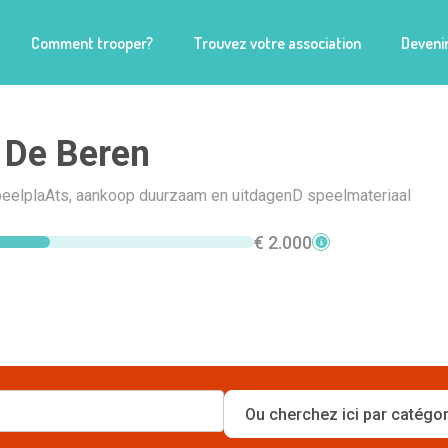
Comment trooper?
Trouvez votre association
Devenir
 De Beren
speelplaAts, aankoop duurzaam en uitdagenD speelmateriaal
€ 2.000