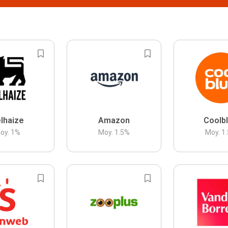
lhaize
Amazon
Coolb
oy.
1
%
Moy.
1.5
%
Moy.
1.