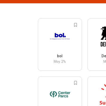
bol
De
Moy.
2
%
M