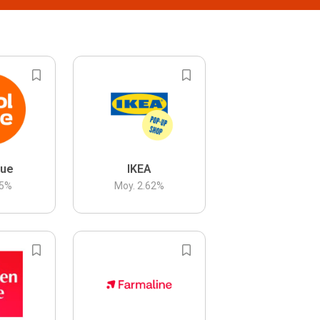
lue
IKEA
5
%
Moy.
2.62
%