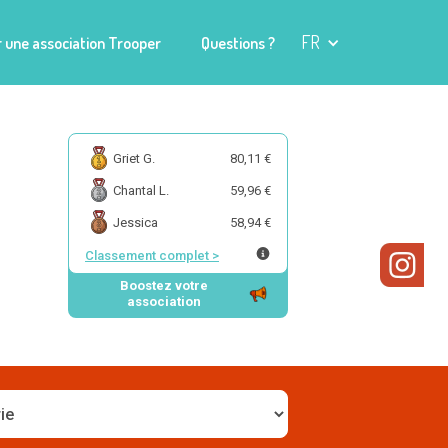
FR
 une association Trooper
Questions ?
Griet G.
80,11 €
Chantal L.
59,96 €
Jessica
58,94 €
Classement complet
>
Boostez votre
association