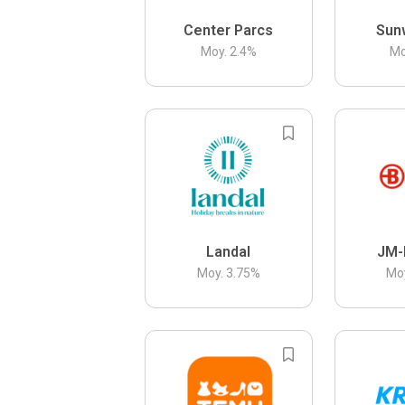
Center Parcs
Sun
Moy.
2.4
%
Mo
Landal
JM-
Moy.
3.75
%
Mo