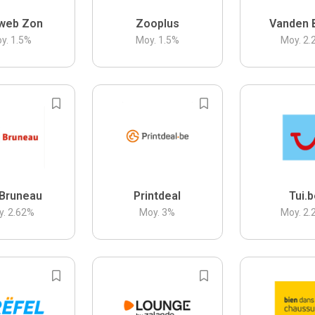
web Zon
Zooplus
Vanden 
y.
1.5
%
Moy.
1.5
%
Moy.
2.
Bruneau
Printdeal
Tui.
y.
2.62
%
Moy.
3
%
Moy.
2.