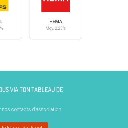
s
HEMA
3
%
Moy.
2.25
%
US VIA TON TABLEAU DE
 nos contacts d'association