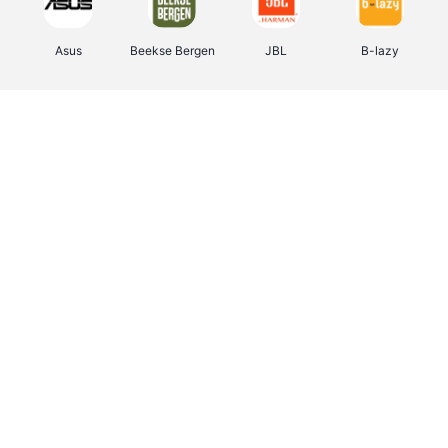
Asus
Beekse Bergen
JBL
B-lazy
Direct Ferries
Pixartprinting
Tefal
Rentcars BE
CAMPER
Holidaysuites.be
Stronger
DreamLand
Philips Hue
Yves Rocher
Babor
RAD