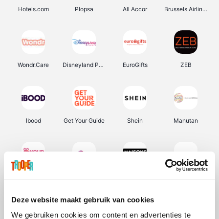
Hotels.com
Plopsa
All Accor
Brussels Airlines
Wondr.Care
Disneyland Paris
EuroGifts
ZEB
Ibood
Get Your Guide
Shein
Manutan
YourSurprise.be
Sunparks
Maisons du Monde
Transavia
Deze website maakt gebruik van cookies
We gebruiken cookies om content en advertenties te