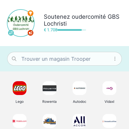
Soutenez
oudercomité GBS
Lochristi
€ 1.708
Lego
Rowenta
Autodoc
Vidaxl