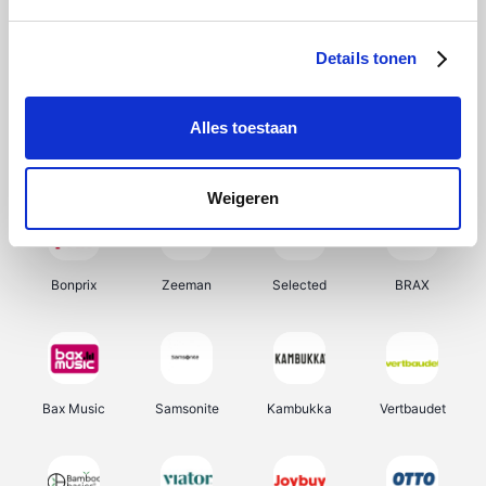
Office-Deals
Hunkemöller
Pizzahut.be
My Jewellery
Details tonen
Alles toestaan
Weekendesk
Tennis Point
Samsung
Delonghi
Weigeren
Bonprix
Zeeman
Selected
BRAX
Bax Music
Samsonite
Kambukka
Vertbaudet