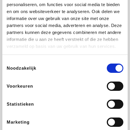
personaliseren, om functies voor social media te bieden
Beauty Plaza
Fnac
Tuifly.be
Dyson
en om ons websiteverkeer te analyseren. Ook delen we
informatie over uw gebruik van onze site met onze
partners voor social media, adverteren en analyse. Deze
partners kunnen deze gegevens combineren met andere
informatie die u aan ze heeft verstrekt of die ze hebben
Sarenza
Interhome
Schiesser
Bolt Energie
verzameld op basis van uw gebruik van hun services.
Toestemmingsselectie
Noodzakelijk
Auto5
Maxi Zoo
Lufthansa
DeubaXXL
Voorkeuren
Statistieken
Ekoi
CheapTickets.be
Tempur
About You
Marketing