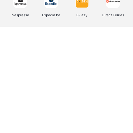
Nespresso
Expedia.be
B-lazy
Direct Ferries
Shop like you Give A Damn
Stronger
Tefal
DreamLand
Yves Rocher
Rentcars BE
CAMPER
Marie-Stella-Maris
Philips Hue
Babor
Schäfer Shop
Walibi