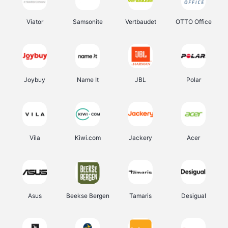
Viator
Samsonite
Vertbaudet
OTTO Office
Joybuy
Name It
JBL
Polar
Vila
Kiwi.com
Jackery
Acer
Asus
Beekse Bergen
Tamaris
Desigual