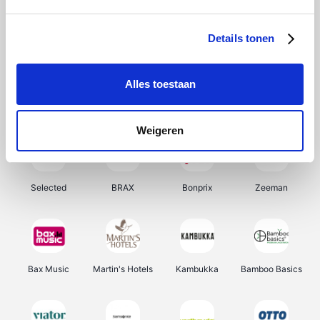
About You
Ekoi
Office-Deals
Pizzahut.be
Details tonen
Alles toestaan
Samsung
My Jewellery
Delonghi
Tennis Point
Weigeren
Selected
BRAX
Bonprix
Zeeman
Bax Music
Martin's Hotels
Kambukka
Bamboo Basics