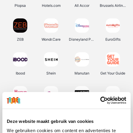
Plopsa
Hotels.com
All Accor
Brussels Airlines
ZEB
Wondr.Care
Disneyland Paris
EuroGifts
Ibood
Shein
Manutan
Get Your Guide
YourSurprise.be
Sunparks
Maisons du Monde
Transavia
Deze website maakt gebruik van cookies
We gebruiken cookies om content en advertenties te