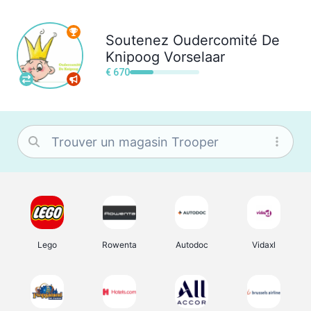
Soutenez
Oudercomité De
Knipoog Vorselaar
€ 670
Lego
Rowenta
Autodoc
Vidaxl