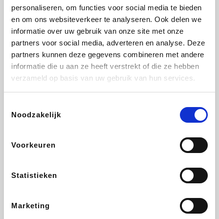
personaliseren, om functies voor social media te bieden
Fnac
Beauty Plaza
Tuifly.be
Dyson
en om ons websiteverkeer te analyseren. Ook delen we
informatie over uw gebruik van onze site met onze
partners voor social media, adverteren en analyse. Deze
partners kunnen deze gegevens combineren met andere
informatie die u aan ze heeft verstrekt of die ze hebben
Weekendesk
Sarenza
Schiesser
Interhome
verzameld op basis van uw gebruik van hun services.
Toestemmingsselectie
Noodzakelijk
Bolt Energie
Maxi Zoo
Auto5
Lufthansa
Voorkeuren
Statistieken
CheapTickets.be
Hunkemöller
Tempur
DeubaXXL
Marketing