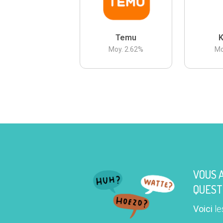
Temu
K
Moy.
2.62
%
Mo
VOUS 
QUEST
Voici
le