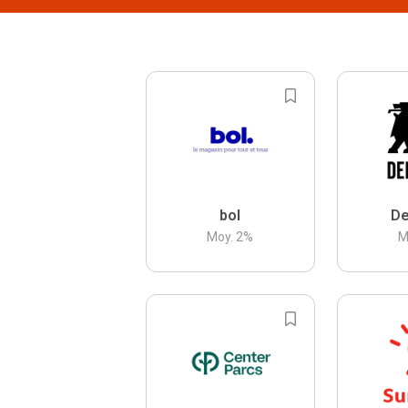
bol
De
Moy.
2
%
M