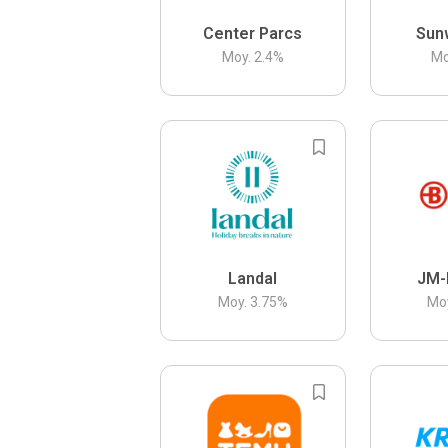
Center Parcs
Sun
Moy.
2.4
%
Mo
Landal
JM-
Moy.
3.75
%
Mo