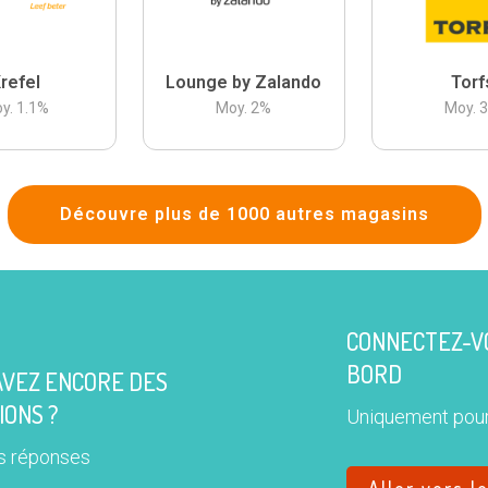
refel
Lounge by Zalando
Torf
y.
1.1
%
Moy.
2
%
Moy.
Découvre plus de 1000 autres magasins
CONNECTEZ-VO
BORD
AVEZ ENCORE DES
IONS ?
Uniquement pour
s réponses