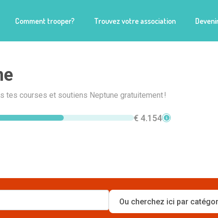
Comment trooper?
Trouvez votre association
Devenir
ne
is tes courses et soutiens Neptune gratuitement !
€ 4.154