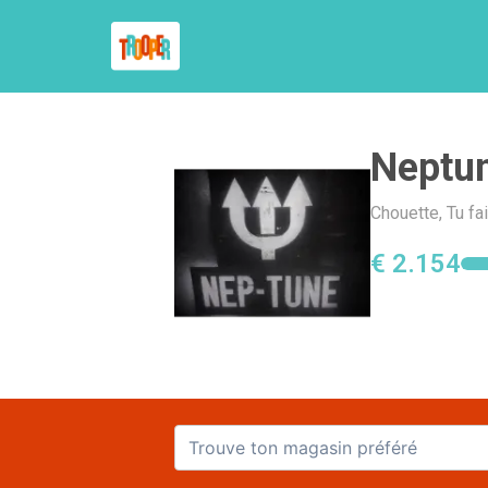
Neptu
Chouette, Tu fa
€ 2.154