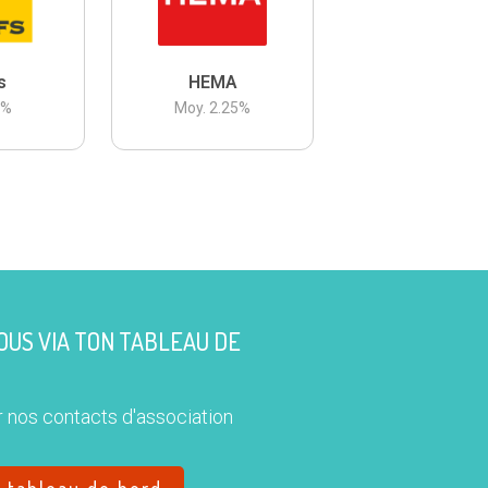
s
HEMA
3
%
Moy.
2.25
%
US VIA TON TABLEAU DE
 nos contacts d'association