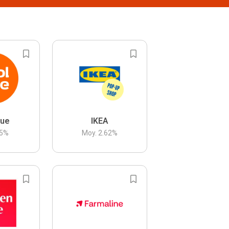
lue
IKEA
5
%
Moy.
2.62
%