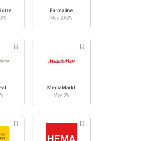
Borre
Farmaline
25
%
Moy.
2.62
%
eal
MediaMarkt
3
%
Moy.
3
%