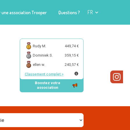
FR
 une association Trooper
Questions ?
Rudy M.
449,74 €
Dominiek S.
359,15 €
ellen w.
240,57 €
Classement complet
>
Boostez votre
association