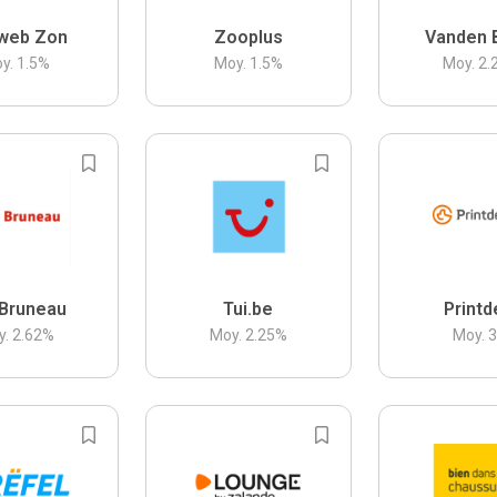
web Zon
Zooplus
Vanden 
y.
1.5
%
Moy.
1.5
%
Moy.
2.
Bruneau
Tui.be
Printd
y.
2.62
%
Moy.
2.25
%
Moy.