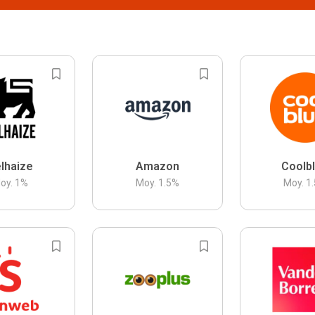
lhaize
Amazon
Coolb
oy.
1
%
Moy.
1.5
%
Moy.
1.