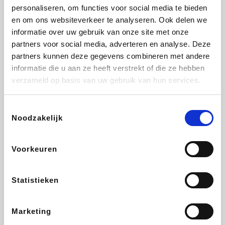
personaliseren, om functies voor social media te bieden
Fnac
Beauty Plaza
Tuifly.be
Dyson
en om ons websiteverkeer te analyseren. Ook delen we
informatie over uw gebruik van onze site met onze
partners voor social media, adverteren en analyse. Deze
partners kunnen deze gegevens combineren met andere
informatie die u aan ze heeft verstrekt of die ze hebben
Weekendesk
Sarenza
Schiesser
Interhome
verzameld op basis van uw gebruik van hun services.
Toestemmingsselectie
Noodzakelijk
Bolt Energie
Maxi Zoo
Auto5
Lufthansa
Voorkeuren
Statistieken
CheapTickets.be
Hunkemöller
Tempur
DeubaXXL
Marketing