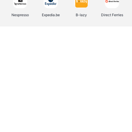
Nespresso
Expedia.be
B-lazy
Direct Ferries
Shop like you Give A Damn
Stronger
Tefal
DreamLand
Yves Rocher
Rentcars BE
CAMPER
Marie-Stella-Maris
Philips Hue
Babor
Schäfer Shop
Walibi