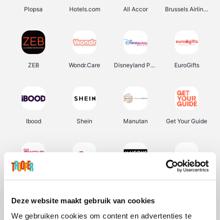
Plopsa
Hotels.com
All Accor
Brussels Airlines
ZEB
Wondr.Care
Disneyland Paris
EuroGifts
Ibood
Shein
Manutan
Get Your Guide
YourSurprise.be
Sunparks
Maisons du Monde
Transavia
Deze website maakt gebruik van cookies
We gebruiken cookies om content en advertenties te