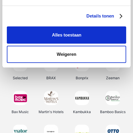
About You
Ekoi
Office-Deals
Pizzahut.be
Details tonen
Alles toestaan
Samsung
My Jewellery
Delonghi
Tennis Point
Weigeren
Selected
BRAX
Bonprix
Zeeman
Bax Music
Martin's Hotels
Kambukka
Bamboo Basics