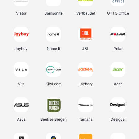
Viator
Samsonite
Vertbaudet
OTTO Office
Joybuy
Name It
JBL
Polar
Vila
Kiwi.com
Jackery
Acer
Asus
Beekse Bergen
Tamaris
Desigual