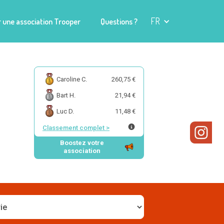
FR
 une association Trooper
Questions ?
Caroline C.
260,75 €
Bart H.
21,94 €
Luc D.
11,48 €
Classement complet
>
Boostez votre
association