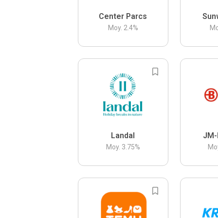
Center Parcs
Sun
Moy.
2.4
%
Mo
Landal
JM-
Moy.
3.75
%
Mo