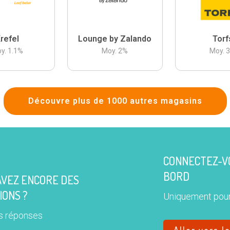
refel
Lounge by Zalando
Torf
y.
1.1
%
Moy.
2
%
Moy.
Découvre plus de 1000 autres magasins
CONNECTEZ-VO
BORD
AVEZ ENCORE DES
IONS ?
Uniquement pour
s réponses