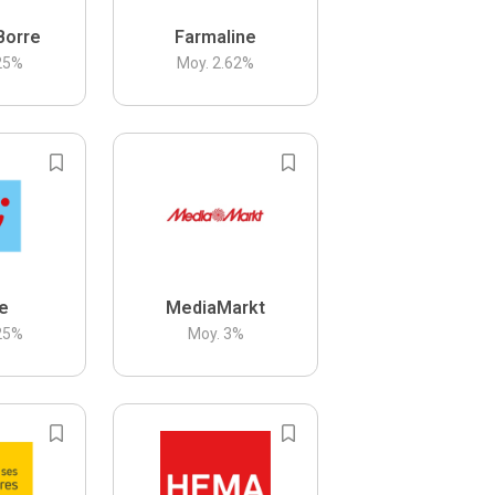
Borre
Farmaline
25
%
Moy.
2.62
%
be
MediaMarkt
25
%
Moy.
3
%