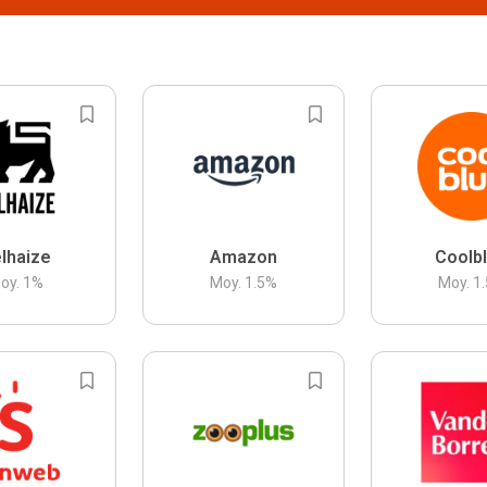
lhaize
Amazon
Coolb
oy.
1
%
Moy.
1.5
%
Moy.
1.