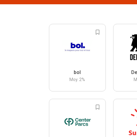
bol
De
Moy.
2
%
M