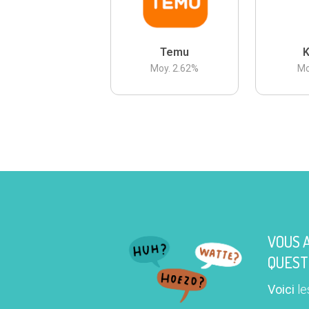
Temu
K
Moy.
2.62
%
Mo
VOUS 
QUEST
Voici
le