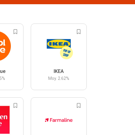
lue
IKEA
5
%
Moy.
2.62
%