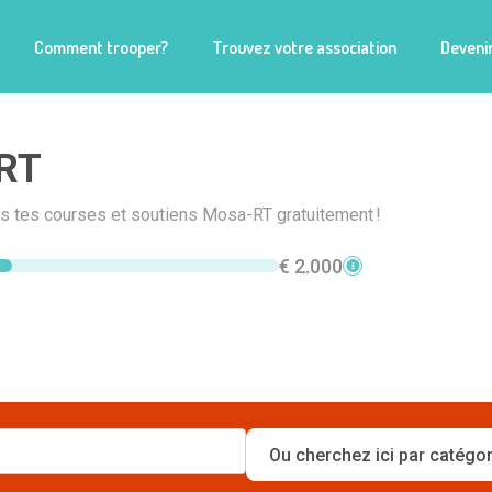
Comment trooper?
Trouvez votre association
Devenir
RT
is tes courses et soutiens Mosa-RT gratuitement !
€ 2.000