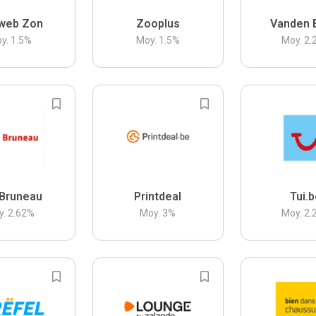
web Zon
Zooplus
Vanden 
y.
1.5
%
Moy.
1.5
%
Moy.
2.
Bruneau
Printdeal
Tui.
y.
2.62
%
Moy.
3
%
Moy.
2.