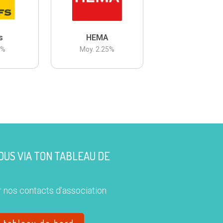
s
HEMA
3
%
Moy.
2.25
%
US VIA TON TABLEAU DE
 nos contacts d'association