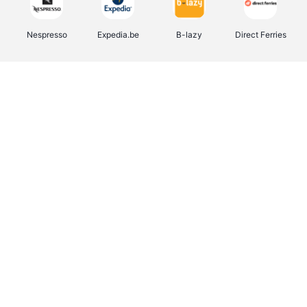
Nespresso
Expedia.be
B-lazy
Direct Ferries
Shop like you Give A Damn
Tefal
Rentcars BE
DreamLand
CAMPER
Yves Rocher
Stronger
Philips Hue
Babor
RAD
Schäfer Shop
Marie-Stella-Maris