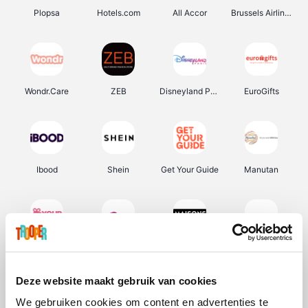
Plopsa
Hotels.com
All Accor
Brussels Airlines
Wondr.Care
ZEB
Disneyland Paris
EuroGifts
Ibood
Shein
Get Your Guide
Manutan
YourSurprise.be
Sunparks
Maisons du Monde
Transavia
Deze website maakt gebruik van cookies
We gebruiken cookies om content en advertenties te