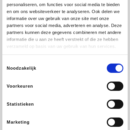
personaliseren, om functies voor social media te bieden
Beauty Plaza
Fnac
Tuifly.be
Dyson
en om ons websiteverkeer te analyseren. Ook delen we
informatie over uw gebruik van onze site met onze
partners voor social media, adverteren en analyse. Deze
partners kunnen deze gegevens combineren met andere
informatie die u aan ze heeft verstrekt of die ze hebben
Weekendesk
Sarenza
Schiesser
Interhome
verzameld op basis van uw gebruik van hun services.
Toestemmingsselectie
Noodzakelijk
Bolt Energie
Auto5
Maxi Zoo
Lufthansa
Voorkeuren
Statistieken
CheapTickets.be
Hunkemöller
Tempur
DeubaXXL
Marketing