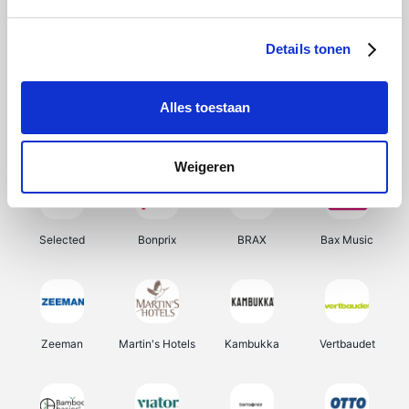
About You
Ekoi
Office-Deals
Pizzahut.be
Details tonen
Alles toestaan
Samsung
Delonghi
Tennis Point
My Jewellery
Weigeren
Selected
Bonprix
BRAX
Bax Music
Zeeman
Martin's Hotels
Kambukka
Vertbaudet