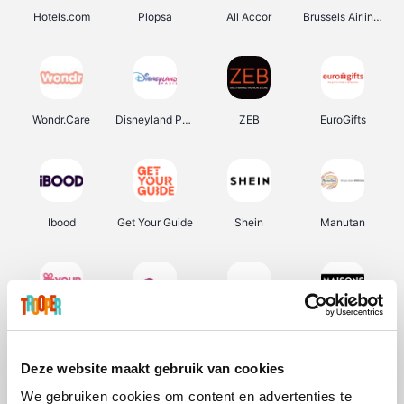
Hotels.com
Plopsa
All Accor
Brussels Airlines
Wondr.Care
Disneyland Paris
ZEB
EuroGifts
Ibood
Get Your Guide
Shein
Manutan
YourSurprise.be
Sunparks
Transavia
Maisons du Monde
Deze website maakt gebruik van cookies
We gebruiken cookies om content en advertenties te