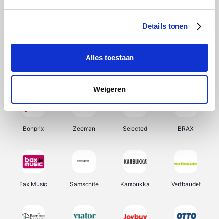
Hunkemöller
Office-Deals
Pizzahut.be
Weekendesk
Details tonen
Alles toestaan
My Jewellery
Tennis Point
Samsung
Delonghi
Weigeren
Bonprix
Zeeman
Selected
BRAX
Bax Music
Samsonite
Kambukka
Vertbaudet