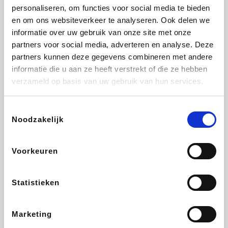
personaliseren, om functies voor social media te bieden
Beauty Plaza
Tuifly.be
Fnac
Dyson
en om ons websiteverkeer te analyseren. Ook delen we
informatie over uw gebruik van onze site met onze
partners voor social media, adverteren en analyse. Deze
partners kunnen deze gegevens combineren met andere
informatie die u aan ze heeft verstrekt of die ze hebben
Sarenza
Interhome
Schiesser
Bolt Energie
verzameld op basis van uw gebruik van hun services.
Toestemmingsselectie
Noodzakelijk
Auto5
Maxi Zoo
Lufthansa
DeubaXXL
Voorkeuren
Statistieken
Ekoi
CheapTickets.be
Tempur
About You
Marketing