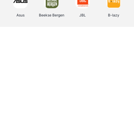
Asus
Beekse Bergen
JBL
B-lazy
Direct Ferries
Tefal
Rentcars BE
CAMPER
Holidaysuites.be
DreamLand
Stronger
Philips Hue
Yves Rocher
Babor
RAD
Marie-Stella-Maris