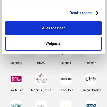
About You
Ekoi
Office-Deals
Pizzahut.be
Details tonen
Alles toestaan
Samsung
My Jewellery
Delonghi
Tennis Point
Weigeren
Selected
BRAX
Bonprix
Zeeman
Bax Music
Martin's Hotels
Kambukka
Bamboo Basics