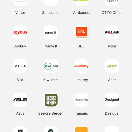
Viator
Samsonite
Vertbaudet
OTTO Office
Joybuy
Name It
JBL
Polar
Vila
Kiwi.com
Jackery
Acer
Asus
Beekse Bergen
Tamaris
Desigual