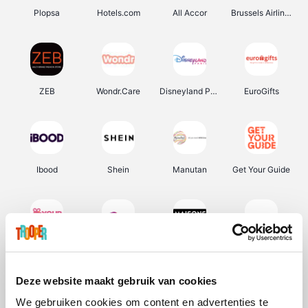
Plopsa
Hotels.com
All Accor
Brussels Airlines
ZEB
Wondr.Care
Disneyland Paris
EuroGifts
Ibood
Shein
Manutan
Get Your Guide
YourSurprise.be
Sunparks
Maisons du Monde
Transavia
Deze website maakt gebruik van cookies
We gebruiken cookies om content en advertenties te