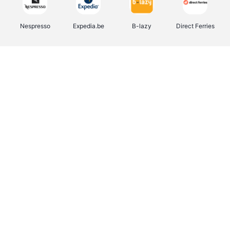
Nespresso
Expedia.be
B-lazy
Direct Ferries
Shop like you Give A Damn
Stronger
Tefal
DreamLand
Yves Rocher
Rentcars BE
CAMPER
Marie-Stella-Maris
Philips Hue
Babor
Schäfer Shop
Walibi