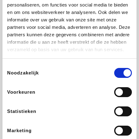
personaliseren, om functies voor social media te bieden
Fnac
Beauty Plaza
Tuifly.be
Dyson
en om ons websiteverkeer te analyseren. Ook delen we
informatie over uw gebruik van onze site met onze
partners voor social media, adverteren en analyse. Deze
partners kunnen deze gegevens combineren met andere
informatie die u aan ze heeft verstrekt of die ze hebben
Weekendesk
Sarenza
Schiesser
Interhome
verzameld op basis van uw gebruik van hun services.
Toestemmingsselectie
Noodzakelijk
Bolt Energie
Maxi Zoo
Auto5
Lufthansa
Voorkeuren
Statistieken
CheapTickets.be
Hunkemöller
Tempur
DeubaXXL
Marketing