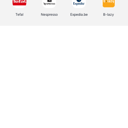
Tefal
Nespresso
Expedia.be
B-lazy
Direct Ferries
Shop like you Give A Damn
Stronger
DreamLand
Yves Rocher
Rentcars BE
CAMPER
Marie-Stella-Maris
Philips Hue
Babor
Schäfer Shop
Walibi