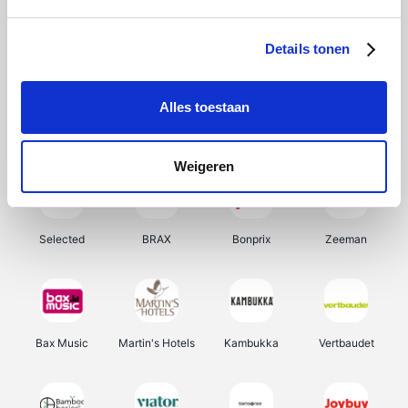
About You
Ekoi
Office-Deals
Pizzahut.be
Details tonen
Alles toestaan
Samsung
My Jewellery
Delonghi
Tennis Point
Weigeren
Selected
BRAX
Bonprix
Zeeman
Bax Music
Martin's Hotels
Kambukka
Vertbaudet