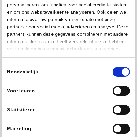
personaliseren, om functies voor social media te bieden
Fnac
Transavia
Tuifly.be
Dyson
en om ons websiteverkeer te analyseren. Ook delen we
informatie over uw gebruik van onze site met onze
partners voor social media, adverteren en analyse. Deze
partners kunnen deze gegevens combineren met andere
informatie die u aan ze heeft verstrekt of die ze hebben
Sarenza
Weekendesk
Schiesser
Interhome
verzameld op basis van uw gebruik van hun services.
Toestemmingsselectie
Noodzakelijk
Maxi Zoo
Bolt Energie
Auto5
Lufthansa
Voorkeuren
Statistieken
CheapTickets.be
Tempur
Hunkemöller
DeubaXXL
Marketing