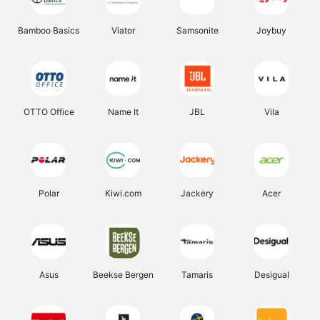
Bamboo Basics
Viator
Samsonite
Joybuy
OTTO Office
Name It
JBL
Vila
Polar
Kiwi.com
Jackery
Acer
Asus
Beekse Bergen
Tamaris
Desigual