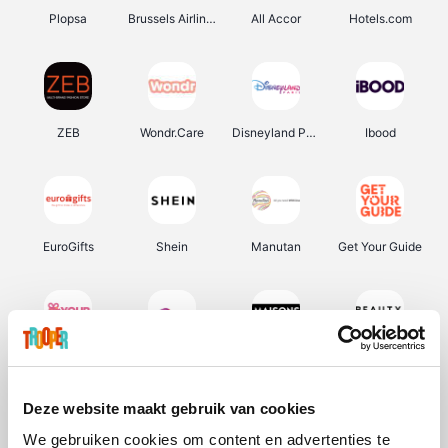
Plopsa
Brussels Airlines
All Accor
Hotels.com
ZEB
Wondr.Care
Disneyland Paris
Ibood
EuroGifts
Shein
Manutan
Get Your Guide
YourSurprise.be
Sunparks
Maisons du Monde
Beauty Plaza
Deze website maakt gebruik van cookies
We gebruiken cookies om content en advertenties te