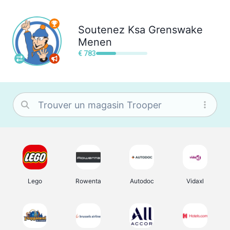
Soutenez
Ksa Grenswake
Menen
€ 783
Lego
Rowenta
Autodoc
Vidaxl