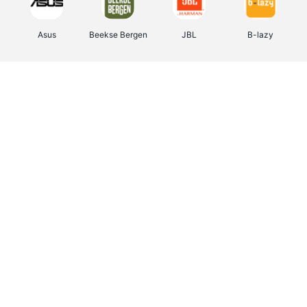
Asus
Beekse Bergen
JBL
B-lazy
Direct Ferries
Tefal
Rentcars BE
CAMPER
Holidaysuites.be
DreamLand
Stronger
Philips Hue
Yves Rocher
Babor
RAD
Marie-Stella-Maris