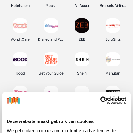
Hotels.com
Plopsa
All Accor
Brussels Airlines
Wondr.Care
Disneyland Paris
ZEB
EuroGifts
Ibood
Get Your Guide
Shein
Manutan
YourSurprise.be
Sunparks
Transavia
Maisons du Monde
Deze website maakt gebruik van cookies
We gebruiken cookies om content en advertenties te