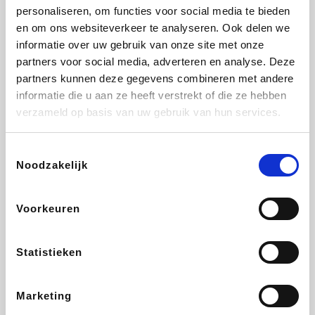
personaliseren, om functies voor social media te bieden
Beauty Plaza
Tuifly.be
Fnac
Dyson
en om ons websiteverkeer te analyseren. Ook delen we
informatie over uw gebruik van onze site met onze
partners voor social media, adverteren en analyse. Deze
partners kunnen deze gegevens combineren met andere
informatie die u aan ze heeft verstrekt of die ze hebben
Sarenza
Interhome
Schiesser
Bolt Energie
verzameld op basis van uw gebruik van hun services.
Toestemmingsselectie
Noodzakelijk
Auto5
Maxi Zoo
Lufthansa
DeubaXXL
Voorkeuren
Statistieken
Ekoi
CheapTickets.be
Tempur
About You
Marketing