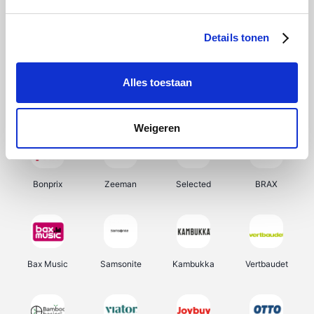
Hunkemöller
Office-Deals
Pizzahut.be
Weekendesk
Details tonen
Alles toestaan
My Jewellery
Tennis Point
Samsung
Delonghi
Weigeren
Bonprix
Zeeman
Selected
BRAX
Bax Music
Samsonite
Kambukka
Vertbaudet