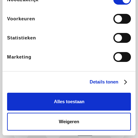
Holidaysuites.be
DreamLand
Stronger
Philips Hue
Voorkeuren
Statistieken
Yves Rocher
Babor
RAD
Marie-Stella-Maris
Marketing
Schäfer Shop
Walibi
Pierre et Vacances
Newpharma
Details tonen
Alles toestaan
Spartoo
Plopsa Verblijven
Warredal
Pixartprinting
Weigeren