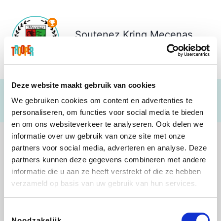
Soutenez
Kring Mecenas
€ 15
Deze website maakt gebruik van cookies
We gebruiken cookies om content en advertenties te
personaliseren, om functies voor social media te bieden
en om ons websiteverkeer te analyseren. Ook delen we
informatie over uw gebruik van onze site met onze
partners voor social media, adverteren en analyse. Deze
partners kunnen deze gegevens combineren met andere
informatie die u aan ze heeft verstrekt of die ze hebben
Direct Ferries
Tefal
Rentcars BE
CAMPER
verzameld op basis van uw gebruik van hun services.
Toestemmingsselectie
Noodzakelijk