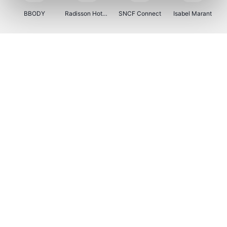
BBODY
Radisson Hotels
SNCF Connect
Isabel Marant
Ici Paris XL
BergHOFF Home
Brouwland
I-run
Moulinex
Happy Size
Atlas & Zanzibar
Kenwood
123optic
Marlies Dekkers
Lyca Mobile
LIU JO