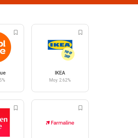
lue
IKEA
5
%
Moy.
2.62
%