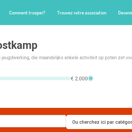
Comment trooper?
Trouvez votre association
Devenir
ostkamp
6 jeugdwerking, die maandelijks enkele activiteit op poten zet voo
€ 2.000