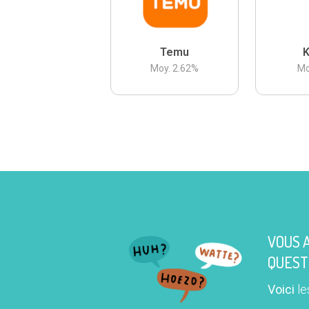
Temu
K
Moy.
2.62
%
Mo
VOUS 
QUEST
Voici
le