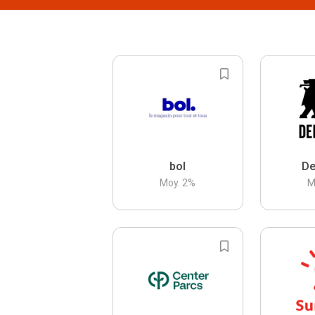
bol
De
Moy.
2
%
M