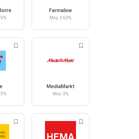
Borre
Farmaline
25
%
Moy.
2.62
%
be
MediaMarkt
25
%
Moy.
3
%