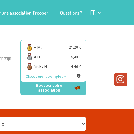
FR
 une association Trooper
Questions ?
H M.
21,29 €
A H.
5,43 €
r zijn
Nicky H.
4,46 €
Classement complet
>
Boostez votre
association