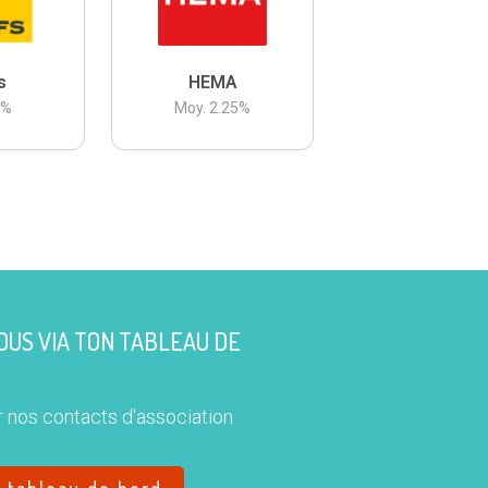
s
HEMA
3
%
Moy.
2.25
%
US VIA TON TABLEAU DE
 nos contacts d'association