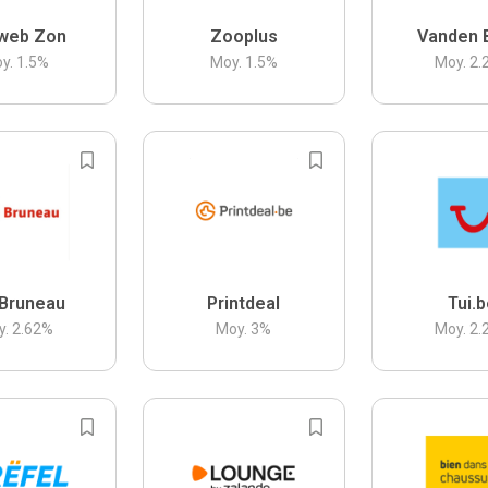
web Zon
Zooplus
Vanden 
y.
1.5
%
Moy.
1.5
%
Moy.
2.
Bruneau
Printdeal
Tui.
y.
2.62
%
Moy.
3
%
Moy.
2.