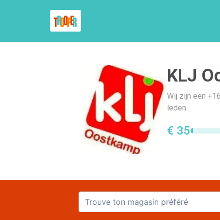
KLJ O
Wij zijn een +1
leden.
€ 35