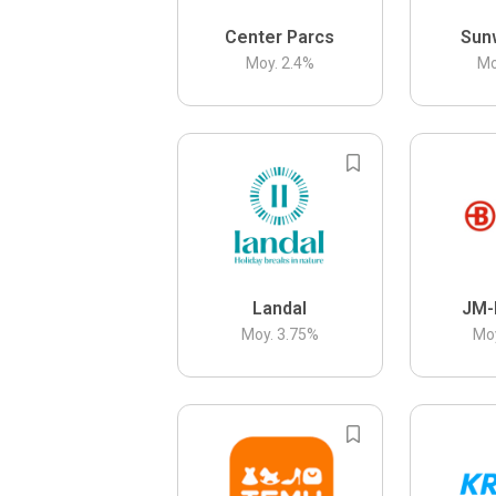
Center Parcs
Sun
Moy.
2.4
%
Mo
Landal
JM-
Moy.
3.75
%
Mo