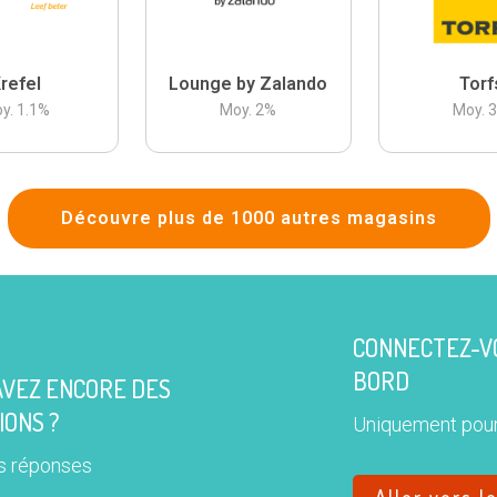
refel
Lounge by Zalando
Torf
y.
1.1
%
Moy.
2
%
Moy.
Découvre plus de 1000 autres magasins
CONNECTEZ-VO
BORD
AVEZ ENCORE DES
IONS ?
Uniquement pour
s réponses