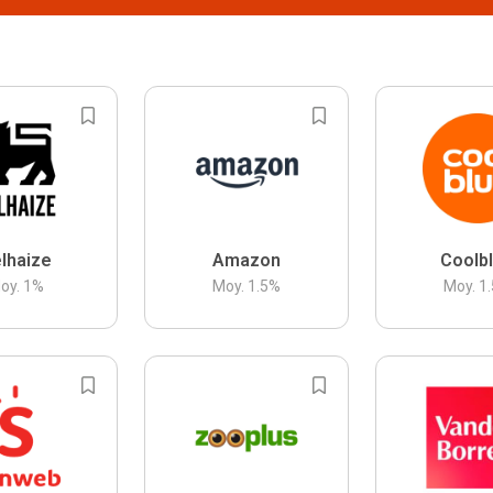
lhaize
Amazon
Coolb
oy.
1
%
Moy.
1.5
%
Moy.
1.