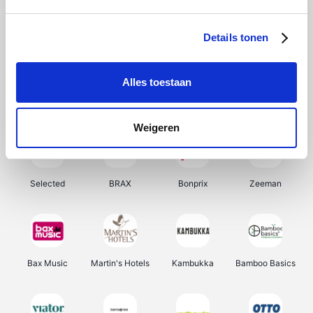
About You
Ekoi
Office-Deals
Pizzahut.be
Details tonen
Alles toestaan
Samsung
My Jewellery
Delonghi
Tennis Point
Weigeren
Selected
BRAX
Bonprix
Zeeman
Bax Music
Martin's Hotels
Kambukka
Bamboo Basics