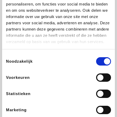
personaliseren, om functies voor social media te bieden
Fnac
Beauty Plaza
Tuifly.be
Dyson
en om ons websiteverkeer te analyseren. Ook delen we
informatie over uw gebruik van onze site met onze
partners voor social media, adverteren en analyse. Deze
partners kunnen deze gegevens combineren met andere
informatie die u aan ze heeft verstrekt of die ze hebben
Weekendesk
Sarenza
Schiesser
Interhome
verzameld op basis van uw gebruik van hun services.
Toestemmingsselectie
Noodzakelijk
Bolt Energie
Maxi Zoo
Auto5
Lufthansa
Voorkeuren
Statistieken
CheapTickets.be
Hunkemöller
Tempur
DeubaXXL
Marketing