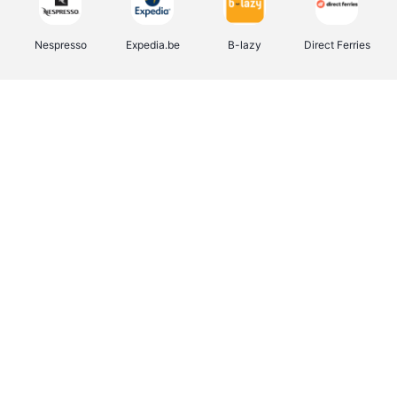
Nespresso
Expedia.be
B-lazy
Direct Ferries
Shop like you Give A Damn
Stronger
Tefal
DreamLand
Yves Rocher
Rentcars BE
CAMPER
Marie-Stella-Maris
Philips Hue
Babor
Schäfer Shop
Walibi