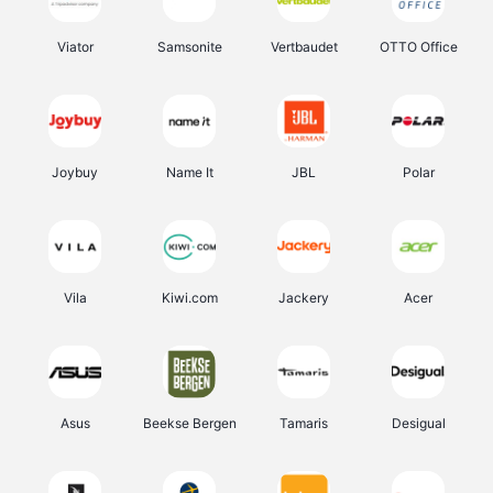
Viator
Samsonite
Vertbaudet
OTTO Office
Joybuy
Name It
JBL
Polar
Vila
Kiwi.com
Jackery
Acer
Asus
Beekse Bergen
Tamaris
Desigual