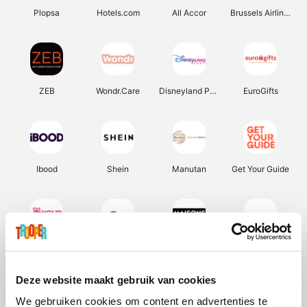
Plopsa
Hotels.com
All Accor
Brussels Airlines
ZEB
Wondr.Care
Disneyland Paris
EuroGifts
Ibood
Shein
Manutan
Get Your Guide
YourSurprise.be
Sunparks
Maisons du Monde
Transavia
Deze website maakt gebruik van cookies
We gebruiken cookies om content en advertenties te