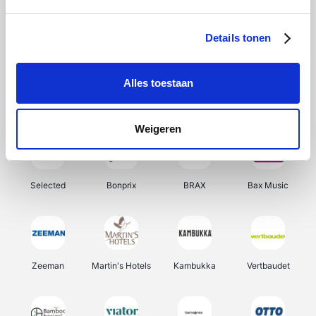
About You
Ekoi
Office-Deals
Pizzahut.be
Details tonen
Alles toestaan
Samsung
Delonghi
Tennis Point
My Jewellery
Weigeren
Selected
Bonprix
BRAX
Bax Music
Zeeman
Martin's Hotels
Kambukka
Vertbaudet