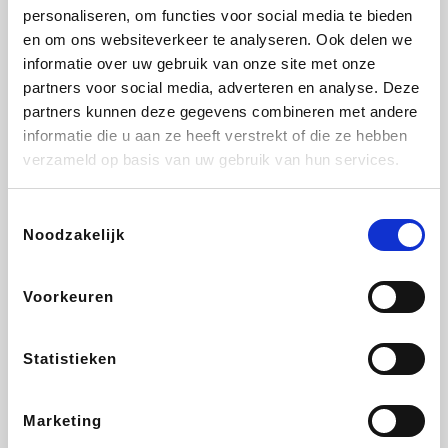
personaliseren, om functies voor social media te bieden
Beauty Plaza
Fnac
Tuifly.be
Dyson
en om ons websiteverkeer te analyseren. Ook delen we
informatie over uw gebruik van onze site met onze
partners voor social media, adverteren en analyse. Deze
partners kunnen deze gegevens combineren met andere
informatie die u aan ze heeft verstrekt of die ze hebben
Weekendesk
Sarenza
Schiesser
Interhome
verzameld op basis van uw gebruik van hun services.
Toestemmingsselectie
Noodzakelijk
Bolt Energie
Auto5
Maxi Zoo
Lufthansa
Voorkeuren
Statistieken
CheapTickets.be
Hunkemöller
Tempur
DeubaXXL
Marketing