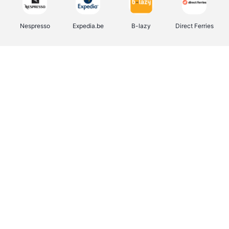
Nespresso
Expedia.be
B-lazy
Direct Ferries
Shop like you Give A Damn
Tefal
Rentcars BE
DreamLand
CAMPER
Yves Rocher
Stronger
Philips Hue
Babor
RAD
Schäfer Shop
Marie-Stella-Maris