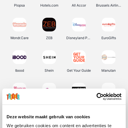
Plopsa
Hotels.com
All Accor
Brussels Airlines
Wondr.Care
ZEB
Disneyland Paris
EuroGifts
Ibood
Shein
Get Your Guide
Manutan
YourSurprise.be
Sunparks
Maisons du Monde
Transavia
Deze website maakt gebruik van cookies
We gebruiken cookies om content en advertenties te