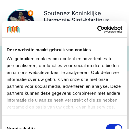
Soutenez
Koninklijke
Harmonie Sint-Martinus
Opgrimbie vzw
€ 938
Deze website maakt gebruik van cookies
We gebruiken cookies om content en advertenties te
personaliseren, om functies voor social media te bieden
en om ons websiteverkeer te analyseren. Ook delen we
informatie over uw gebruik van onze site met onze
partners voor social media, adverteren en analyse. Deze
partners kunnen deze gegevens combineren met andere
informatie die u aan ze heeft verstrekt of die ze hebben
Direct Ferries
Tefal
Rentcars BE
CAMPER
verzameld op basis van uw gebruik van hun services.
Toestemmingsselectie
Noodzakelijk