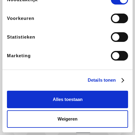
Holidaysuites.be
DreamLand
Stronger
Philips Hue
Voorkeuren
Statistieken
Yves Rocher
Babor
RAD
Marie-Stella-Maris
Marketing
Schäfer Shop
Walibi
Pierre et Vacances
Newpharma
Details tonen
Alles toestaan
Spartoo
Plopsa Verblijven
Warredal
Pixartprinting
Weigeren