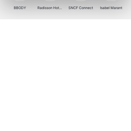
BBODY
Radisson Hotels
SNCF Connect
Isabel Marant
Ici Paris XL
BergHOFF Home
Brouwland
I-run
Moulinex
Happy Size
Atlas & Zanzibar
Kenwood
123optic
Marlies Dekkers
Lyca Mobile
LIU JO