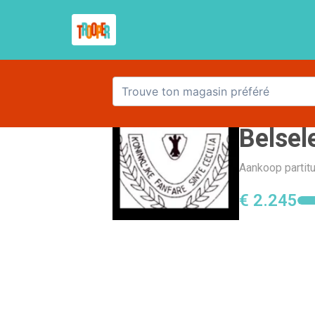
Konink
Belsel
Aankoop partitu
€ 2.245