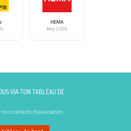
s
HEMA
3
%
Moy.
2.25
%
US VIA TON TABLEAU DE
 nos contacts d'association