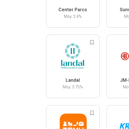
Center Parcs
Sun
Moy.
2.4
%
Mo
Landal
JM-
Moy.
3.75
%
Mo