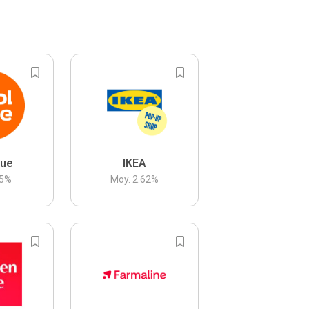
lue
IKEA
5
%
Moy.
2.62
%