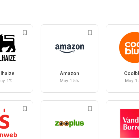
lhaize
Amazon
Coolb
oy.
1
%
Moy.
1.5
%
Moy.
1.