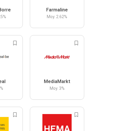
Borre
Farmaline
25
%
Moy.
2.62
%
eal
MediaMarkt
3
%
Moy.
3
%