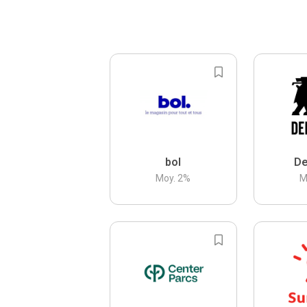
bol
De
Moy.
2
%
M