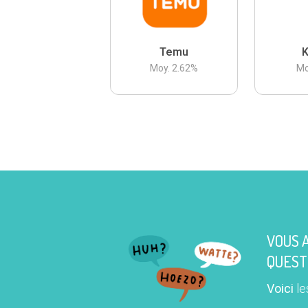
Temu
K
Moy.
2.62
%
Mo
VOUS 
QUEST
Voici
le