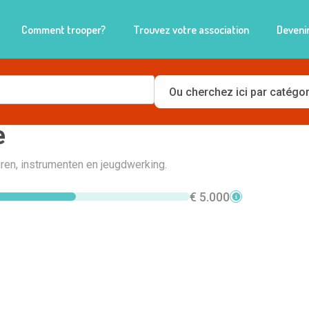
Comment trooper?
Trouvez votre association
Devenir
lijke Fanfare Sinte Cecilia
e
ren, instrumenten en jeugdwerking.
€ 5.000