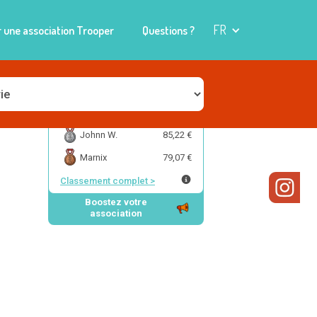
FR
 une association Trooper
Questions ?
Willy W.
1 846,68 €
Johnn W.
85,22 €
Marnix
79,07 €
Classement complet
>
Boostez votre
association