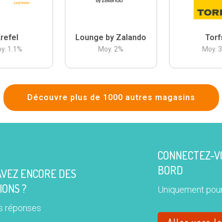
refel
Lounge by Zalando
Torf
y.
1.1
%
Moy.
2
%
Moy.
Découvre plus de 1000 autres magasins
CONNECTEZ-VO
BORD
AVEZ ENCORE DES
IONS ?
Uniquement pour
s réponses