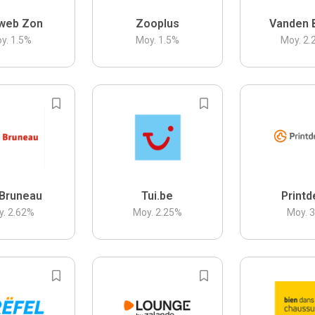
web Zon
Zooplus
Vanden 
y.
1.5
%
Moy.
1.5
%
Moy.
2.
Bruneau
Tui.be
Printd
y.
2.62
%
Moy.
2.25
%
Moy.