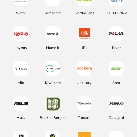
Viator
Samsonite
Vertbaudet
OTTO Office
Joybuy
Name It
JBL
Polar
Vila
Kiwi.com
Jackery
Acer
Asus
Beekse Bergen
Tamaris
Desigual