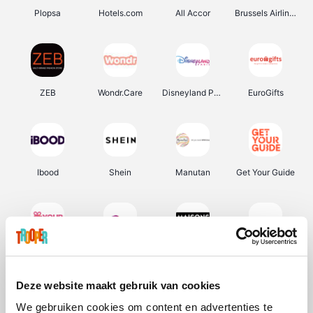
Plopsa
Hotels.com
All Accor
Brussels Airlines
ZEB
Wondr.Care
Disneyland Paris
EuroGifts
Ibood
Shein
Manutan
Get Your Guide
YourSurprise.be
Sunparks
Maisons du Monde
Transavia
Deze website maakt gebruik van cookies
We gebruiken cookies om content en advertenties te