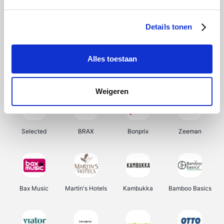
About You
Ekoi
Office-Deals
Pizzahut.be
Details tonen
Alles toestaan
Samsung
My Jewellery
Delonghi
Tennis Point
Weigeren
Selected
BRAX
Bonprix
Zeeman
Bax Music
Martin's Hotels
Kambukka
Bamboo Basics