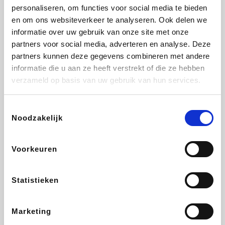
personaliseren, om functies voor social media te bieden
Fnac
Beauty Plaza
Tuifly.be
Dyson
en om ons websiteverkeer te analyseren. Ook delen we
informatie over uw gebruik van onze site met onze
partners voor social media, adverteren en analyse. Deze
partners kunnen deze gegevens combineren met andere
informatie die u aan ze heeft verstrekt of die ze hebben
Weekendesk
Sarenza
Schiesser
Interhome
verzameld op basis van uw gebruik van hun services.
Toestemmingsselectie
Noodzakelijk
Bolt Energie
Maxi Zoo
Auto5
Lufthansa
Voorkeuren
Statistieken
CheapTickets.be
Hunkemöller
Tempur
DeubaXXL
Marketing