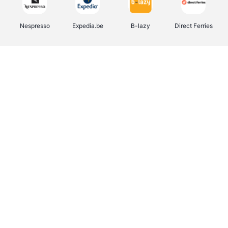
Nespresso
Expedia.be
B-lazy
Direct Ferries
Shop like you Give A Damn
Stronger
Tefal
DreamLand
Yves Rocher
Rentcars BE
CAMPER
Marie-Stella-Maris
Philips Hue
Babor
Schäfer Shop
Walibi