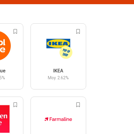
lue
IKEA
5
%
Moy.
2.62
%