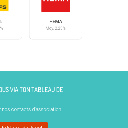
s
HEMA
3
%
Moy.
2.25
%
US VIA TON TABLEAU DE
 nos contacts d'association