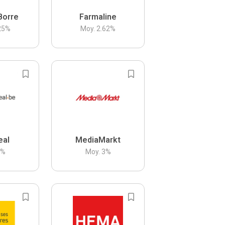
Borre
Farmaline
25
%
Moy.
2.62
%
eal
MediaMarkt
3
%
Moy.
3
%