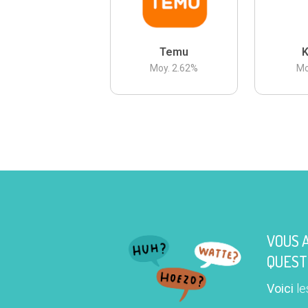
Temu
K
Moy.
2.62
%
Mo
VOUS 
QUEST
Voici
le