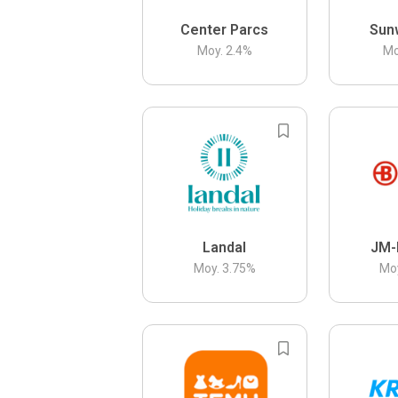
Center Parcs
Sun
Moy.
2.4
%
Mo
Landal
JM-
Moy.
3.75
%
Mo