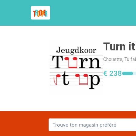
Turn it
Chouette, Tu fa
€ 238