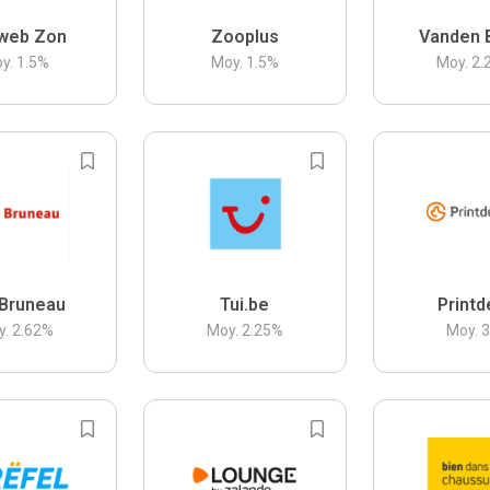
web Zon
Zooplus
Vanden 
y.
1.5
%
Moy.
1.5
%
Moy.
2.
Bruneau
Tui.be
Printd
y.
2.62
%
Moy.
2.25
%
Moy.