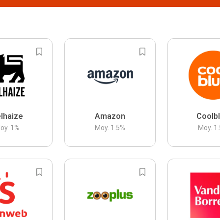
lhaize
Amazon
Coolb
oy.
1
%
Moy.
1.5
%
Moy.
1.