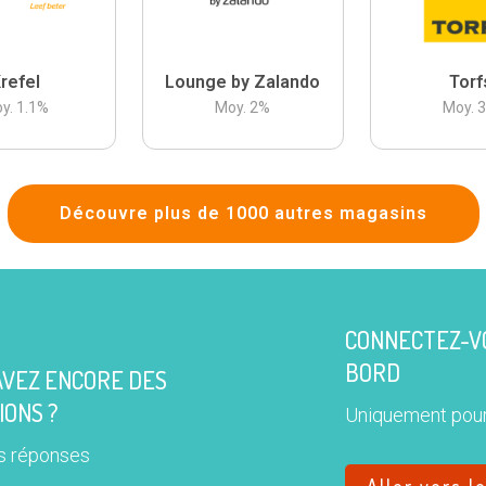
refel
Lounge by Zalando
Torf
y.
1.1
%
Moy.
2
%
Moy.
Découvre plus de 1000 autres magasins
CONNECTEZ-VO
BORD
AVEZ ENCORE DES
IONS ?
Uniquement pour
s réponses