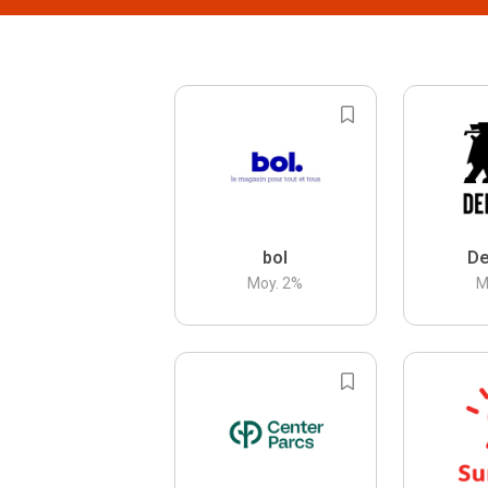
bol
De
Moy.
2
%
M