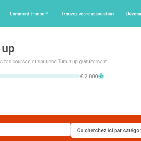
Comment trooper?
Trouvez votre association
Devenir
 up
is tes courses et soutiens Turn it up gratuitement !
€ 2.000