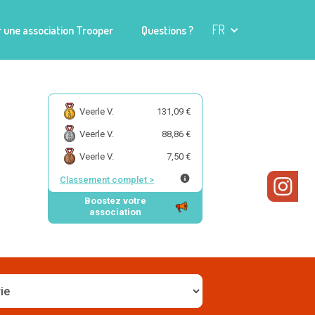
FR
 une association Trooper
Questions ?
Veerle V.
131,09 €
Veerle V.
88,86 €
Veerle V.
7,50 €
Classement complet
>
Boostez votre
association