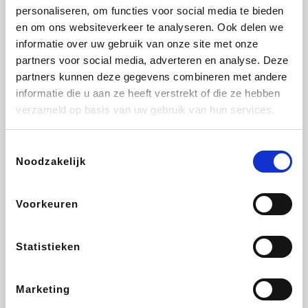
personaliseren, om functies voor social media te bieden
Beauty Plaza
Fnac
Tuifly.be
Dyson
en om ons websiteverkeer te analyseren. Ook delen we
informatie over uw gebruik van onze site met onze
partners voor social media, adverteren en analyse. Deze
partners kunnen deze gegevens combineren met andere
informatie die u aan ze heeft verstrekt of die ze hebben
Weekendesk
Sarenza
Schiesser
Interhome
verzameld op basis van uw gebruik van hun services.
Toestemmingsselectie
Noodzakelijk
Bolt Energie
Auto5
Maxi Zoo
Lufthansa
Voorkeuren
Statistieken
CheapTickets.be
Hunkemöller
Tempur
DeubaXXL
Marketing