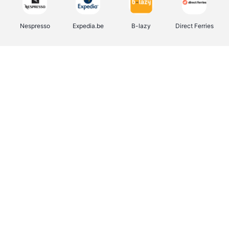
Nespresso
Expedia.be
B-lazy
Direct Ferries
Shop like you Give A Damn
Tefal
Rentcars BE
DreamLand
CAMPER
Yves Rocher
Stronger
Philips Hue
Babor
RAD
Schäfer Shop
Marie-Stella-Maris