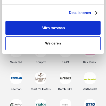
About You
Ekoi
Office-Deals
Pizzahut.be
Details tonen
Alles toestaan
Samsung
Delonghi
Tennis Point
My Jewellery
Weigeren
Selected
Bonprix
BRAX
Bax Music
Zeeman
Martin's Hotels
Kambukka
Vertbaudet