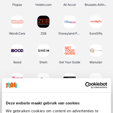
Plopsa
Hotels.com
All Accor
Brussels Airlines
Wondr.Care
ZEB
Disneyland Paris
EuroGifts
Ibood
Shein
Get Your Guide
Manutan
YourSurprise.be
Sunparks
Maisons du Monde
Transavia
Deze website maakt gebruik van cookies
We gebruiken cookies om content en advertenties te