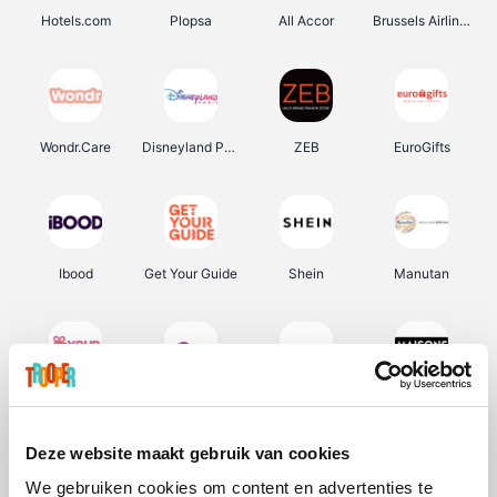
Hotels.com
Plopsa
All Accor
Brussels Airlines
Wondr.Care
Disneyland Paris
ZEB
EuroGifts
Ibood
Get Your Guide
Shein
Manutan
YourSurprise.be
Sunparks
Transavia
Maisons du Monde
Deze website maakt gebruik van cookies
We gebruiken cookies om content en advertenties te