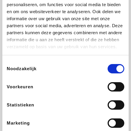
personaliseren, om functies voor social media te bieden
Beauty Plaza
Tuifly.be
Fnac
Dyson
en om ons websiteverkeer te analyseren. Ook delen we
informatie over uw gebruik van onze site met onze
partners voor social media, adverteren en analyse. Deze
partners kunnen deze gegevens combineren met andere
informatie die u aan ze heeft verstrekt of die ze hebben
Sarenza
Interhome
Schiesser
Bolt Energie
verzameld op basis van uw gebruik van hun services.
Toestemmingsselectie
Noodzakelijk
Auto5
Maxi Zoo
Lufthansa
DeubaXXL
Voorkeuren
Statistieken
Ekoi
CheapTickets.be
Tempur
About You
Marketing