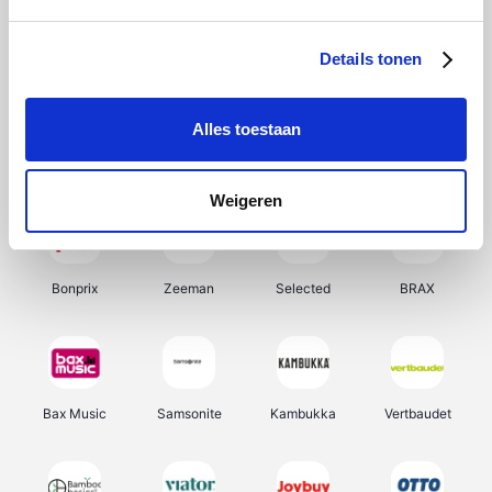
Hunkemöller
Office-Deals
Pizzahut.be
Weekendesk
Details tonen
Alles toestaan
My Jewellery
Tennis Point
Samsung
Delonghi
Weigeren
Bonprix
Zeeman
Selected
BRAX
Bax Music
Samsonite
Kambukka
Vertbaudet