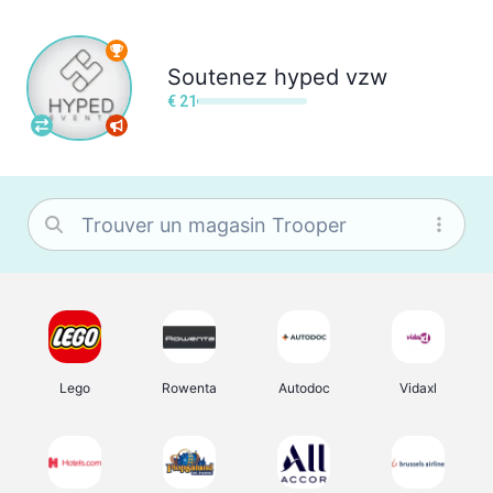
Soutenez
hyped vzw
€ 21
Lego
Rowenta
Autodoc
Vidaxl