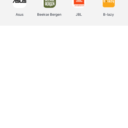
Asus
Beekse Bergen
JBL
B-lazy
Direct Ferries
Tefal
Rentcars BE
CAMPER
Holidaysuites.be
DreamLand
Stronger
Philips Hue
Yves Rocher
Babor
RAD
Marie-Stella-Maris