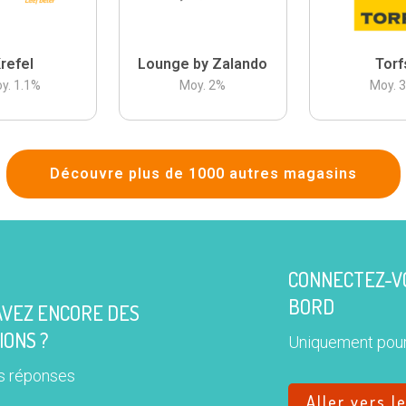
refel
Lounge by Zalando
Torf
y.
1.1
%
Moy.
2
%
Moy.
Découvre plus de 1000 autres magasins
CONNECTEZ-VO
BORD
AVEZ ENCORE DES
IONS ?
Uniquement pour
s réponses
Aller vers l