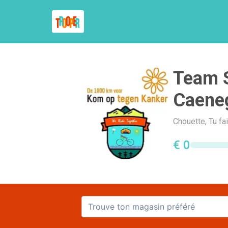
Team 
Caene
Chouette, Tu f
€ 0