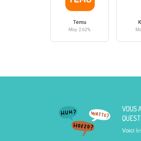
Temu
K
Moy.
2.62
%
Mo
VOUS 
QUEST
Voici
le