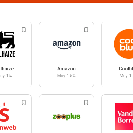
lhaize
Amazon
Coolb
oy.
1
%
Moy.
1.5
%
Moy.
1.