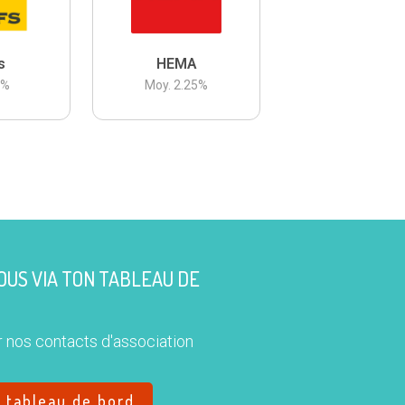
s
HEMA
3
%
Moy.
2.25
%
US VIA TON TABLEAU DE
 nos contacts d'association
e tableau de bord