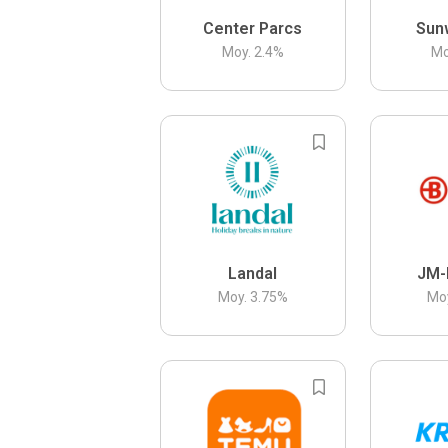
Center Parcs
Sun
Moy.
2.4
%
Mo
Landal
JM-
Moy.
3.75
%
Mo