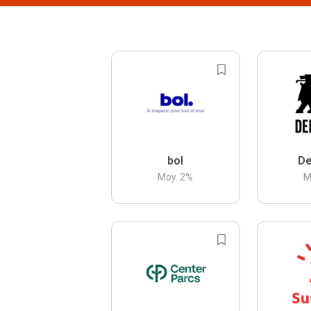
bol
De
Moy.
2
%
M