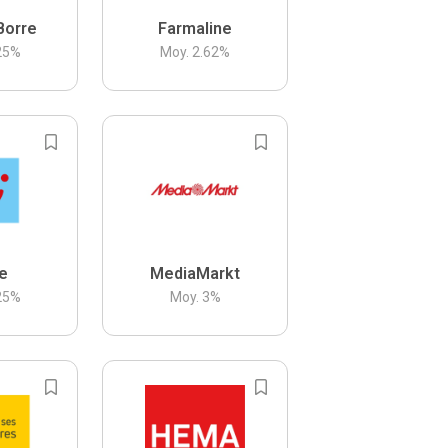
Borre
Farmaline
25
%
Moy.
2.62
%
be
MediaMarkt
25
%
Moy.
3
%