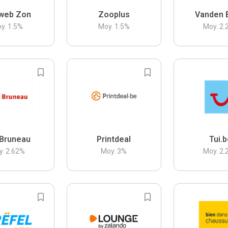
web Zon
Zooplus
Vanden 
y.
1.5
%
Moy.
1.5
%
Moy.
2.
Bruneau
Printdeal
Tui.
y.
2.62
%
Moy.
3
%
Moy.
2.