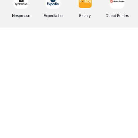
Nespresso
Expedia.be
B-lazy
Direct Ferries
Shop like you Give A Damn
Tefal
Rentcars BE
DreamLand
CAMPER
Yves Rocher
Stronger
Philips Hue
Babor
RAD
Schäfer Shop
Marie-Stella-Maris