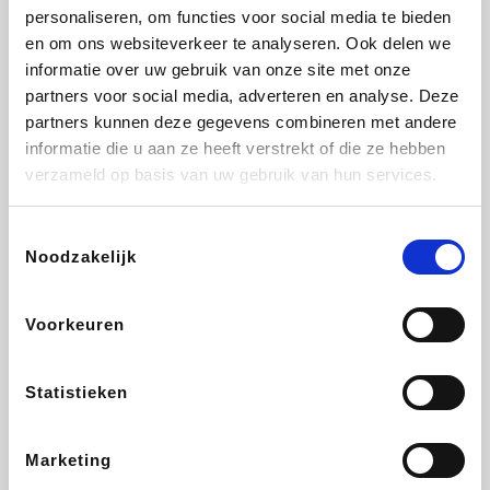
personaliseren, om functies voor social media te bieden
Beauty Plaza
Fnac
Tuifly.be
Dyson
en om ons websiteverkeer te analyseren. Ook delen we
informatie over uw gebruik van onze site met onze
partners voor social media, adverteren en analyse. Deze
partners kunnen deze gegevens combineren met andere
informatie die u aan ze heeft verstrekt of die ze hebben
Weekendesk
Sarenza
Schiesser
Interhome
verzameld op basis van uw gebruik van hun services.
Toestemmingsselectie
Noodzakelijk
Bolt Energie
Auto5
Maxi Zoo
Lufthansa
Voorkeuren
Statistieken
CheapTickets.be
Hunkemöller
Tempur
DeubaXXL
Marketing