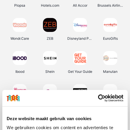
Plopsa
Hotels.com
All Accor
Brussels Airlines
Wondr.Care
ZEB
Disneyland Paris
EuroGifts
Ibood
Shein
Get Your Guide
Manutan
YourSurprise.be
Sunparks
Maisons du Monde
Transavia
Deze website maakt gebruik van cookies
We gebruiken cookies om content en advertenties te