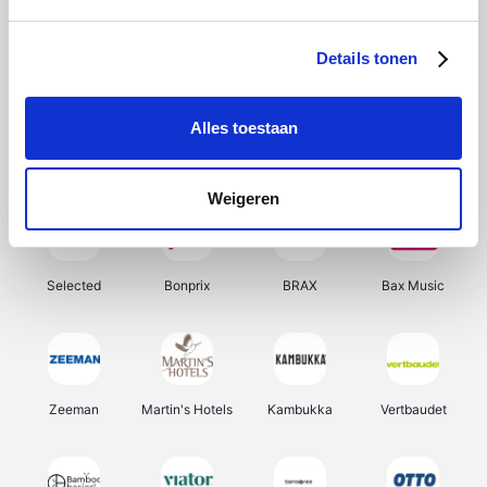
About You
Ekoi
Office-Deals
Pizzahut.be
Details tonen
Alles toestaan
Samsung
Delonghi
Tennis Point
My Jewellery
Weigeren
Selected
Bonprix
BRAX
Bax Music
Zeeman
Martin's Hotels
Kambukka
Vertbaudet