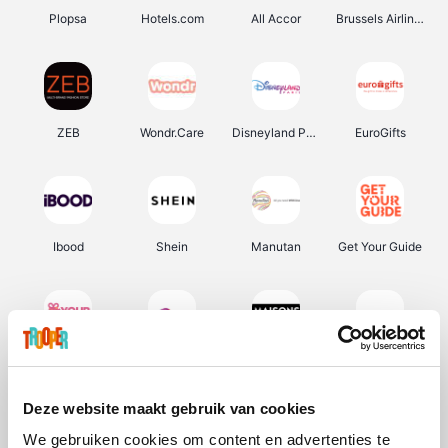
Plopsa
Hotels.com
All Accor
Brussels Airlines
ZEB
Wondr.Care
Disneyland Paris
EuroGifts
Ibood
Shein
Manutan
Get Your Guide
YourSurprise.be
Sunparks
Maisons du Monde
Transavia
Deze website maakt gebruik van cookies
We gebruiken cookies om content en advertenties te