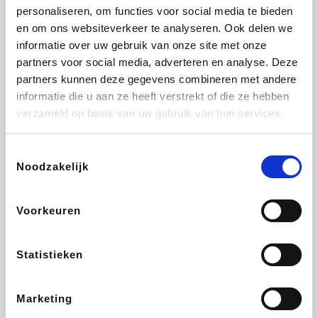
personaliseren, om functies voor social media te bieden
Fnac
Beauty Plaza
Tuifly.be
Dyson
en om ons websiteverkeer te analyseren. Ook delen we
informatie over uw gebruik van onze site met onze
partners voor social media, adverteren en analyse. Deze
partners kunnen deze gegevens combineren met andere
informatie die u aan ze heeft verstrekt of die ze hebben
Weekendesk
Sarenza
Schiesser
Interhome
verzameld op basis van uw gebruik van hun services.
Toestemmingsselectie
Noodzakelijk
Bolt Energie
Maxi Zoo
Auto5
Lufthansa
Voorkeuren
Statistieken
CheapTickets.be
Hunkemöller
Tempur
DeubaXXL
Marketing