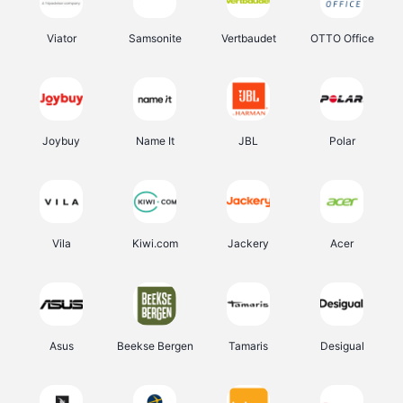
Viator
Samsonite
Vertbaudet
OTTO Office
Joybuy
Name It
JBL
Polar
Vila
Kiwi.com
Jackery
Acer
Asus
Beekse Bergen
Tamaris
Desigual