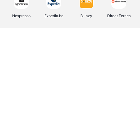
Nespresso
Expedia.be
B-lazy
Direct Ferries
Shop like you Give A Damn
Stronger
Tefal
DreamLand
Yves Rocher
Rentcars BE
CAMPER
Marie-Stella-Maris
Philips Hue
Babor
Schäfer Shop
Walibi