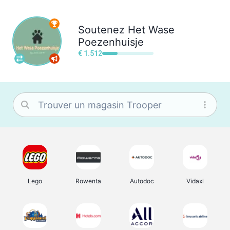
Soutenez
Het Wase
Poezenhuisje
€ 1.512
Lego
Rowenta
Autodoc
Vidaxl