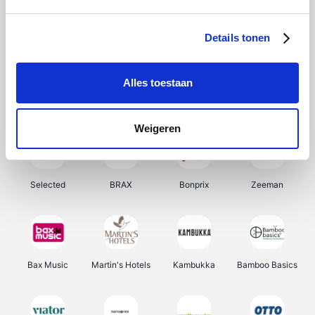
About You
Ekoi
Office-Deals
Pizzahut.be
Details tonen
Alles toestaan
Samsung
My Jewellery
Delonghi
Tennis Point
Weigeren
Selected
BRAX
Bonprix
Zeeman
Bax Music
Martin's Hotels
Kambukka
Bamboo Basics