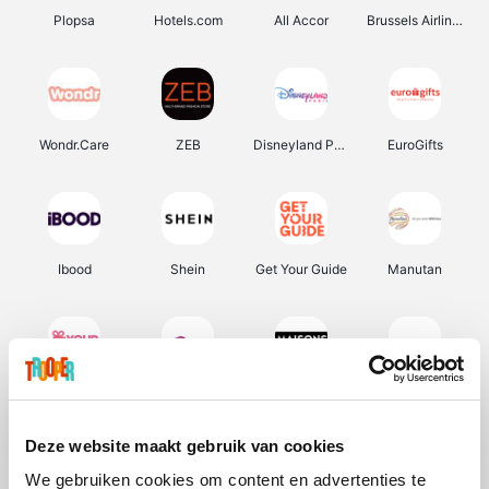
Plopsa
Hotels.com
All Accor
Brussels Airlines
Wondr.Care
ZEB
Disneyland Paris
EuroGifts
Ibood
Shein
Get Your Guide
Manutan
YourSurprise.be
Sunparks
Maisons du Monde
Transavia
Deze website maakt gebruik van cookies
We gebruiken cookies om content en advertenties te