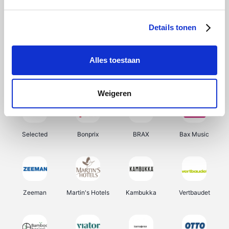
About You
Ekoi
Office-Deals
Pizzahut.be
Details tonen
Alles toestaan
Samsung
Delonghi
Tennis Point
My Jewellery
Weigeren
Selected
Bonprix
BRAX
Bax Music
Zeeman
Martin's Hotels
Kambukka
Vertbaudet