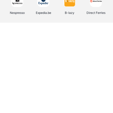
Nespresso
Expedia.be
B-lazy
Direct Ferries
Shop like you Give A Damn
Tefal
Rentcars BE
DreamLand
CAMPER
Yves Rocher
Stronger
Philips Hue
Babor
RAD
Schäfer Shop
Marie-Stella-Maris