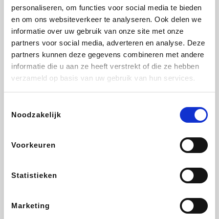
personaliseren, om functies voor social media te bieden
Beauty Plaza
Fnac
Tuifly.be
Dyson
en om ons websiteverkeer te analyseren. Ook delen we
informatie over uw gebruik van onze site met onze
partners voor social media, adverteren en analyse. Deze
partners kunnen deze gegevens combineren met andere
informatie die u aan ze heeft verstrekt of die ze hebben
Weekendesk
Sarenza
Schiesser
Interhome
verzameld op basis van uw gebruik van hun services.
Toestemmingsselectie
Noodzakelijk
Bolt Energie
Auto5
Maxi Zoo
Lufthansa
Voorkeuren
Statistieken
CheapTickets.be
Hunkemöller
Tempur
DeubaXXL
Marketing