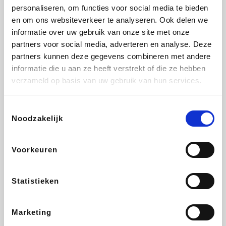
personaliseren, om functies voor social media te bieden
Beauty Plaza
Tuifly.be
Fnac
Dyson
en om ons websiteverkeer te analyseren. Ook delen we
informatie over uw gebruik van onze site met onze
partners voor social media, adverteren en analyse. Deze
partners kunnen deze gegevens combineren met andere
informatie die u aan ze heeft verstrekt of die ze hebben
Sarenza
Interhome
Schiesser
Bolt Energie
verzameld op basis van uw gebruik van hun services.
Toestemmingsselectie
Noodzakelijk
Auto5
Maxi Zoo
Lufthansa
DeubaXXL
Voorkeuren
Statistieken
Ekoi
CheapTickets.be
Tempur
About You
Marketing