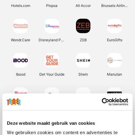
Hotels.com
Plopsa
All Accor
Brussels Airlines
Wondr.Care
Disneyland Paris
ZEB
EuroGifts
Ibood
Get Your Guide
Shein
Manutan
YourSurprise.be
Sunparks
Transavia
Maisons du Monde
Deze website maakt gebruik van cookies
We gebruiken cookies om content en advertenties te