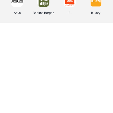
Asus
Beekse Bergen
JBL
B-lazy
Direct Ferries
Tefal
Rentcars BE
CAMPER
Holidaysuites.be
DreamLand
Stronger
Philips Hue
Yves Rocher
Babor
RAD
Marie-Stella-Maris