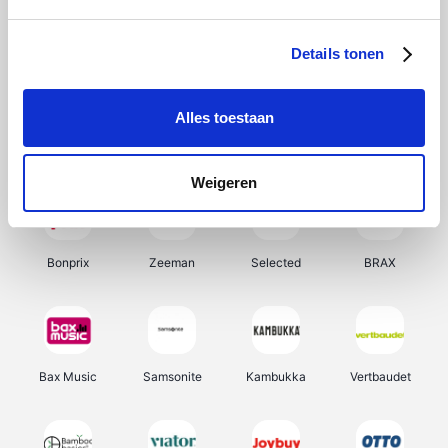
Hunkemöller
Office-Deals
Pizzahut.be
Weekendesk
Details tonen
Alles toestaan
My Jewellery
Tennis Point
Samsung
Delonghi
Weigeren
Bonprix
Zeeman
Selected
BRAX
Bax Music
Samsonite
Kambukka
Vertbaudet