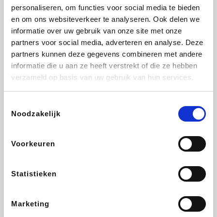
personaliseren, om functies voor social media te bieden
Fnac
Transavia
Tuifly.be
Dyson
en om ons websiteverkeer te analyseren. Ook delen we
informatie over uw gebruik van onze site met onze
partners voor social media, adverteren en analyse. Deze
partners kunnen deze gegevens combineren met andere
informatie die u aan ze heeft verstrekt of die ze hebben
Sarenza
Weekendesk
Schiesser
Interhome
verzameld op basis van uw gebruik van hun services.
Toestemmingsselectie
Noodzakelijk
Maxi Zoo
Bolt Energie
Auto5
Lufthansa
Voorkeuren
Statistieken
CheapTickets.be
Tempur
Hunkemöller
DeubaXXL
Marketing