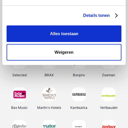
About You
Ekoi
Office-Deals
Pizzahut.be
Details tonen
Alles toestaan
Samsung
My Jewellery
Delonghi
Tennis Point
Weigeren
Selected
BRAX
Bonprix
Zeeman
Bax Music
Martin's Hotels
Kambukka
Vertbaudet