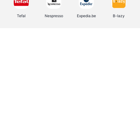
Tefal
Nespresso
Expedia.be
B-lazy
Direct Ferries
Shop like you Give A Damn
Stronger
DreamLand
Yves Rocher
Rentcars BE
CAMPER
Marie-Stella-Maris
Philips Hue
Babor
Schäfer Shop
Walibi