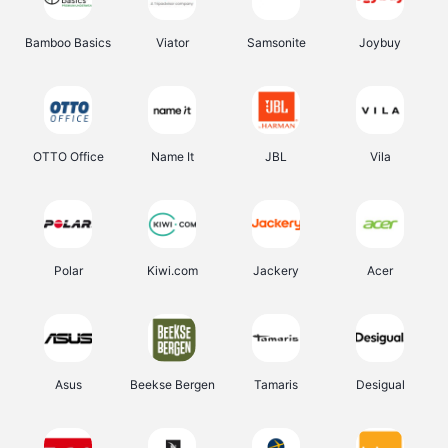
Bamboo Basics
Viator
Samsonite
Joybuy
OTTO Office
Name It
JBL
Vila
Polar
Kiwi.com
Jackery
Acer
Asus
Beekse Bergen
Tamaris
Desigual