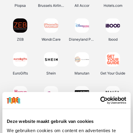
Plopsa
Brussels Airlines
All Accor
Hotels.com
ZEB
Wondr.Care
Disneyland Paris
Ibood
EuroGifts
Shein
Manutan
Get Your Guide
YourSurprise.be
Sunparks
Maisons du Monde
Beauty Plaza
Deze website maakt gebruik van cookies
We gebruiken cookies om content en advertenties te