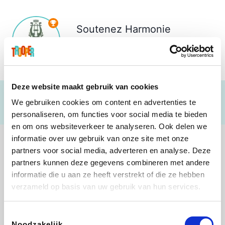
Soutenez
Harmonie
Merelbeke
€ 440
Deze website maakt gebruik van cookies
We gebruiken cookies om content en advertenties te
personaliseren, om functies voor social media te bieden
en om ons websiteverkeer te analyseren. Ook delen we
informatie over uw gebruik van onze site met onze
partners voor social media, adverteren en analyse. Deze
partners kunnen deze gegevens combineren met andere
informatie die u aan ze heeft verstrekt of die ze hebben
B-lazy
Direct Ferries
Tefal
Rentcars BE
verzameld op basis van uw gebruik van hun services.
Toestemmingsselectie
Noodzakelijk