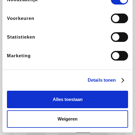
CAMPER
Holidaysuites.be
DreamLand
Stronger
Voorkeuren
Statistieken
Philips Hue
Yves Rocher
Babor
RAD
Marketing
Marie-Stella-Maris
Schäfer Shop
Walibi
Pierre et Vacances
Details tonen
Alles toestaan
Newpharma
Spartoo
Plopsa Verblijven
Warredal
Weigeren