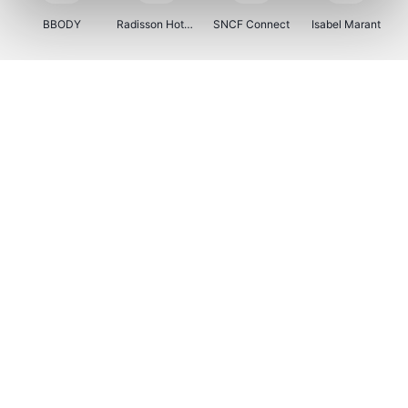
BBODY
Radisson Hotels
SNCF Connect
Isabel Marant
Ici Paris XL
BergHOFF Home
Brouwland
I-run
Moulinex
Happy Size
Atlas & Zanzibar
Kenwood
123optic
Marlies Dekkers
Lyca Mobile
LIU JO