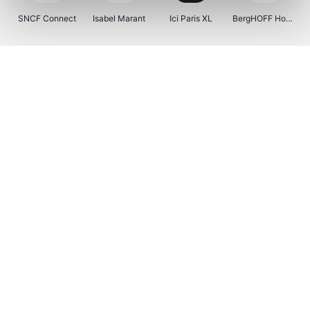
SNCF Connect
Isabel Marant
Ici Paris XL
BergHOFF Home
Kenwood
Brouwland
I-run
Moulinex
Happy Size
Atlas & Zanzibar
Visiondirect
123optic
Warredal
Marlies Dekkers
Lyca Mobile
Tiqets