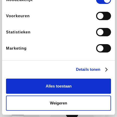
Yves Rocher
Rentcars BE
CAMPER
Marie-Stella-Maris
Voorkeuren
Statistieken
Philips Hue
Babor
Schäfer Shop
Walibi
Marketing
Pierre et Vacances
RAD
Spartoo
Plopsa Verblijven
Details tonen
Alles toestaan
Pixartprinting
BBODY
Holidaysuites.be
Radisson Hotels
Weigeren