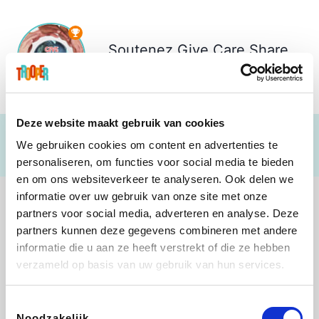
Soutenez
Give Care Share
€ 19
Deze website maakt gebruik van cookies
We gebruiken cookies om content en advertenties te
personaliseren, om functies voor social media te bieden
en om ons websiteverkeer te analyseren. Ook delen we
informatie over uw gebruik van onze site met onze
partners voor social media, adverteren en analyse. Deze
partners kunnen deze gegevens combineren met andere
informatie die u aan ze heeft verstrekt of die ze hebben
Shop like you Give A Damn
Stronger
Tefal
DreamLand
verzameld op basis van uw gebruik van hun services.
Toestemmingsselectie
Noodzakelijk